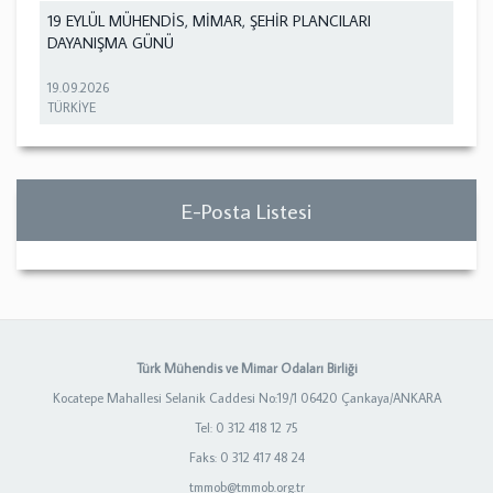
19 EYLÜL MÜHENDİS, MİMAR, ŞEHİR PLANCILARI
DAYANIŞMA GÜNÜ
19.09.2026
TÜRKİYE
E-Posta Listesi
Türk Mühendis ve Mimar Odaları Birliği
Kocatepe Mahallesi Selanik Caddesi No:19/1 06420 Çankaya/ANKARA
Tel: 0 312 418 12 75
Faks: 0 312 417 48 24
tmmob@tmmob.org.tr