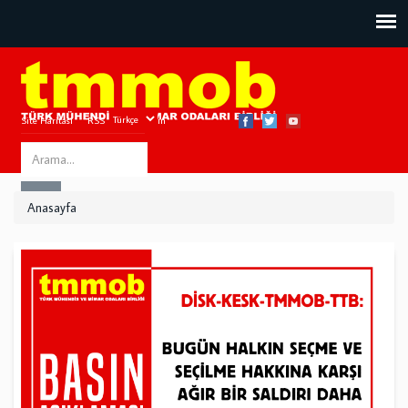
Site Haritası
RSS
Bize Ulaşın
Search
ARA
this
Anasayfa
site