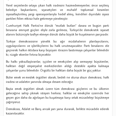
Yerel seçimlerde ortaya çıkan halk iradesini hazmedemeyenler; önce seçilmiş
belediye başkanlarını, siyasetçileri ve muhalif toplumsal kesimleri
siyasallaştırılmış yargı operasyonlarıyla hedef almış, kendileri dışındaki siyasi
partileri fiilen etkisiz hale getirmeye yönelmiştir.
Cumhuriyet Halk Partisi’ne dönük “mutlak butlan” davası ve bugün parti
binasına emniyet güçleri eliyle zorla girilmesi, Türkiye’de demokratik siyaset
alanını bütünüyle tasfiye etmeye dönük daha büyük bir kuşatmanın parçasıdır.
Türkiye demokrasisine yönelik bu ağır müdahalenin planlayıcılarını,
uygulayıcılarını ve işbirlikçilerini bu halk unutmayacaktır. Parti binalarını ele
geçirerek halkın iktidara karşı büyüyen itirazını bastırmaya çalışanlar bilmelidir
ki; rüzgâr ekenler fırtına biçecektir.
Bu halkı yoksullaştıranlar, işçiden ve emekçiden alıp sermayeyi büyütenler,
halktan değil emperyalist merkezlerden aldığı destekle ayakta kalmaya
çalışanlar şunu bilmelidir: Örgütlü bir halktan daha büyük bir güç yoktur.
Bizler emek ve meslek örgütleri olarak; bedeli ne olursa olsun demokrasi, halk
iradesi ve adaletin yanında olmaya devam edeceğiz.
Başta emek örgütleri olmak üzere tüm demokrasi güçlerini ve bu ülkenin
geleceğine sahip çıkmak isteyen herkesi; halklar ve emekçiler üzerinde her
geçen gün daha da ağırlaşan bu kuşatmaya karşı ortak mücadeleyi büyütmeye
çağırıyoruz.
Demokrasi, Adalet ve Barış ancak yan yana durarak, birlikte mücadele ederek
kazanılacaktır.