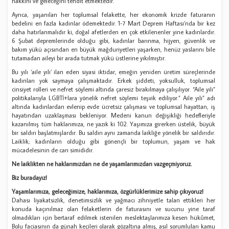
hakkını ve geleceğini tehdit etmektedir.
Ayrıca, yaşanılan her toplumsal felakette, her ekonomik krizde faturanın
bedelini en fazla kadınlar ödemektedir. 1-7 Mart Deprem Haftası’nda bir kez
daha hatırlanmalıdır ki, doğal afetlerden en çok etkilenenler yine kadınlardır.
6 Şubat depremlerinde olduğu gibi, kadınlar barınma, hijyen, güvenlik ve
bakım yükü açısından en büyük mağduriyetleri yaşarken, henüz yaslarını bile
tutamadan aileyi bir arada tutmak yükü üstlerine yıkılmıştır.
Bu yılı ‘aile yılı’ ilan eden siyasi iktidar, emeğin yeniden üretim süreçlerinde
kadınları yok saymaya çalışmaktadır. Erkek şiddeti, yoksulluk, toplumsal
cinsiyet rolleri ve nefret söylemi altında çaresiz bırakılmaya çalışılıyor. “Aile yılı”
politikalarıyla LGBTİ+lara yönelik nefret söylemi teşvik ediliyor.” Aile yılı” adı
altında kadınlardan evlenip evde ücretsiz çalışması ve toplumsal hayattan, iş
hayatından uzaklaşması bekleniyor. Medeni kanun değişikliği hedefleriyle
kazanılmış tüm haklarımıza, ne yazık ki 102. Yaşımıza girerken üstelik, büyük
bir saldırı başlatmışlardır. Bu saldırı aynı zamanda laikliğe yönelik bir saldırıdır.
Laiklik; kadınların olduğu gibi gönençli bir toplumun, yaşam ve hak
mücadelesinin de can simididir.
Ne laiklikten ne haklarımızdan ne de yaşamlarımızdan vazgeçmiyoruz.
Biz buradayız!
Yaşamlarımıza, geleceğimize, haklarımıza, özgürlüklerimize sahip çıkıyoruz!
Dahası liyakatsizlik, denetimsizlik ve yağmacı zihniyetle talan ettikleri her
konuda kaçınılmaz olan felaketlerin de faturasını ve sucunu yine taraf
olmadıkları için bertaraf edilmek istenilen meslektaşlarımıza kesen hükûmet,
Bolu faciasının da günah keçileri olarak gözaltına almış, asıl sorumluları kamu