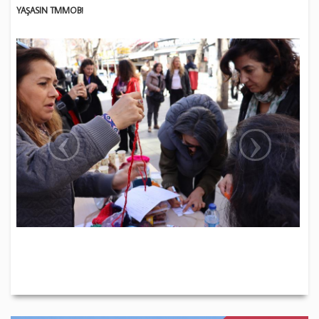
YAŞASIN TMMOB!
‹
›