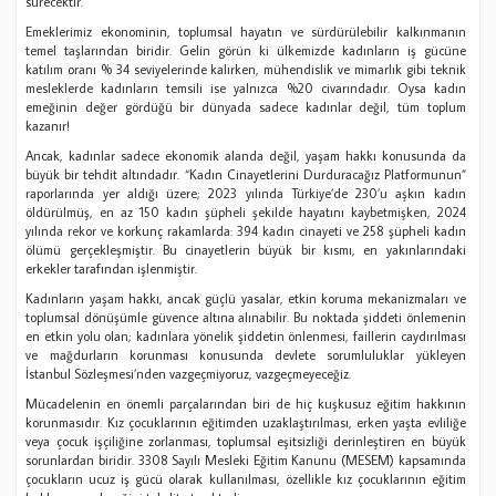
sürecektir.
Emeklerimiz ekonominin, toplumsal hayatın ve sürdürülebilir kalkınmanın
temel taşlarından biridir. Gelin görün ki ülkemizde kadınların iş gücüne
katılım oranı % 34 seviyelerinde kalırken, mühendislik ve mimarlık gibi teknik
mesleklerde kadınların temsili ise yalnızca %20 civarındadır. Oysa kadın
emeğinin değer gördüğü bir dünyada sadece kadınlar değil, tüm toplum
kazanır!
Ancak, kadınlar sadece ekonomik alanda değil, yaşam hakkı konusunda da
büyük bir tehdit altındadır. “Kadın Cinayetlerini Durduracağız Platformunun”
raporlarında yer aldığı üzere; 2023 yılında Türkiye’de 230’u aşkın kadın
öldürülmüş, en az 150 kadın şüpheli şekilde hayatını kaybetmişken, 2024
yılında rekor ve korkunç rakamlarda: 394 kadın cinayeti ve 258 şüpheli kadın
ölümü gerçekleşmiştir. Bu cinayetlerin büyük bir kısmı, en yakınlarındaki
erkekler tarafından işlenmiştir.
Kadınların yaşam hakkı, ancak güçlü yasalar, etkin koruma mekanizmaları ve
toplumsal dönüşümle güvence altına alınabilir. Bu noktada şiddeti önlemenin
en etkin yolu olan; kadınlara yönelik şiddetin önlenmesi, faillerin caydırılması
ve mağdurların korunması konusunda devlete sorumluluklar yükleyen
İstanbul Sözleşmesi’nden vazgeçmiyoruz, vazgeçmeyeceğiz.
Mücadelenin en önemli parçalarından biri de hiç kuşkusuz eğitim hakkının
korunmasıdır. Kız çocuklarının eğitimden uzaklaştırılması, erken yaşta evliliğe
veya çocuk işçiliğine zorlanması, toplumsal eşitsizliği derinleştiren en büyük
sorunlardan biridir. 3308 Sayılı Mesleki Eğitim Kanunu (MESEM) kapsamında
çocukların ucuz iş gücü olarak kullanılması, özellikle kız çocuklarının eğitim