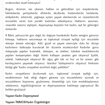
vicdanından muaf tutmuştur!
Bugün, direnen, ses çıkaran, hakları ve gelecekleri için meydanlarda,
fabrikalarda, şantiyelerde, ofislerde, okullarda, hastanelerde, tarlalarda,
atölyelerde, evlerinde, yağmaya açılan yaşam alanlarında ve cezaevlerinde
mücadele veren tüm yürekli kadınları selamlıyoruz. Haklarını savunan,
cesaretle sözünü söyleyen, dayanışmayı büyüten her kadın, eşit bir geleceğin
mimarıdır.
8 Mart, yalnızca bir gün değil, bir değişim hareketidir. Kadın emeğini görünür
kılmaya, haklarını savunmaya ve toplumsal cinsiyet eşitliği için mücadele
etmeye devam edeceğiz. Adil, güzel ve yaşam sevinciyle dolu bir dünya
kadınların katkısıyla kurulacak bir düzenle mümkündür! Kadınlar günü
dolayısıyla yapılan kozmetik, deterjan, ev aletleri, tüketim maddelerinde
yapılan kampanyaları değil: bizleri kollayan yasaları geri istiyoruz! Eşitlik,
adalet, hakkaniyet istiyoruz! Bir ağaç gibi tek ve hür ve bir orman gibi
kardeşçesine yaşamak istiyoruz. İstanbul Sözleşmesi’ni istiyoruz! Herkesin
bildiği gibi “kadın cinayetleri münferit değil, politiktir!”
Kadın cinayetlerini durdurmak için, toplumsal cinsiyet eşitliği için,
emeklerimizin hak ettiği değeri görmesi için mücadelemiz sürecek ve
mücadelenin büyümesi, güçlenmesi, devamlılığı için tüm meslektaşlarımızı
odalarımızı, örgütlülüğümüze ve dayanışmamıza katılmaya çağırıyoruz! Biz
birlikte güçlüyüz!
Yaşasın Kadın Dayanışması!
Yaşasın TMMOB Kadın Örgütlülüğü!