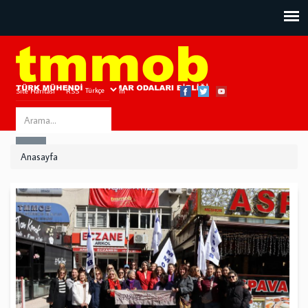
Site Haritası
RSS
Bize Ulaşın
Search
ARA
this
Anasayfa
site