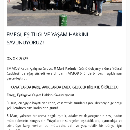
EMEĞİ, EŞİTLİĞİ VE YAŞAM HAKKINI
SAVUNUYORUZ!
08.03.2025
TMMOB Kadın Çalışma Grubu, 8 Mart Kadınlar Günü dolayısıyla önce Yüksel
Caddesi'nde ağaç süsledi ve ardından TMMOB önünde bir basın açıklaması
gerçekleştirdi.
KANATLARDA BARIŞ, AVUÇLARDA EMEK, GELECEK BİRLİKTE ÖRÜLECEK!
Emeği, Eşitliği ve Yaşam Hakkını Savunuyoruz!
Bugün, emeğiyle hayatı var eden, cesaretiyle sınırları aşan, direnciyle geleceği
şekillendiren tüm kadınların günü!
8 Mart, yalnızca bir anma değil; eşitlik, adalet ve dayanışmanın sesi, kadın
mücadelesinin simgesidir. Yüzyıllardır süregelen eşitsizliklere, ayrımcılığa ve
sömürüye karşı verilen bu mücadele, adil ve yaşanabilir bir dünya için