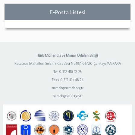
E-Posta Listesi
Türk Mühendis ve Mimar Odaları Birliği
Kocatepe Mahallesi Selanik Caddesi No:19/1 06420 Çankaya/ANKARA
Tel: 0 312 418 12 75
Faks: 0 312 417 48 24
tmmob@tmmob.org.tr
tmmob@hs03.kep.tr