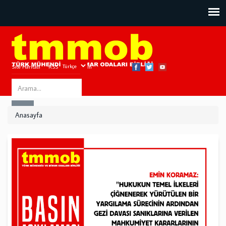
Site Haritası
RSS
Bize Ulaşın
Search
ARA
this
Anasayfa
site