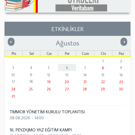
ETKİNLİKLER
Ağustos
Önceki
Sonrak
«
»
Pts
Sal
Çar
Per
Cum
Cts
Paz
1
2
3
4
5
6
7
9
8
10
11
12
13
14
15
16
17
18
19
20
21
22
23
24
25
26
27
28
29
30
31
TMMOB YÖNETİM KURULU TOPLANTISI
08.08.2026 - 14:00
16. PEYZAJMO YAZ EĞİTİM KAMPI