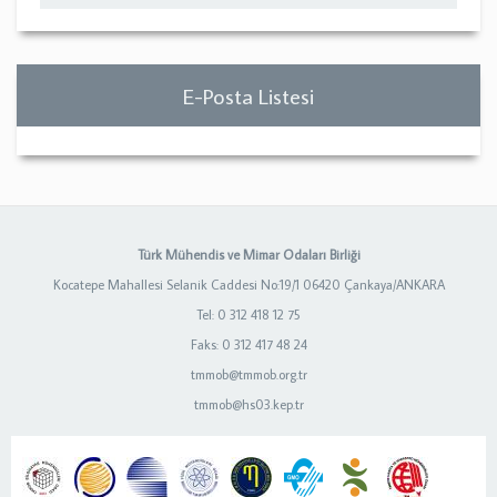
E-Posta Listesi
Türk Mühendis ve Mimar Odaları Birliği
Kocatepe Mahallesi Selanik Caddesi No:19/1 06420 Çankaya/ANKARA
Tel: 0 312 418 12 75
Faks: 0 312 417 48 24
tmmob@tmmob.org.tr
tmmob@hs03.kep.tr