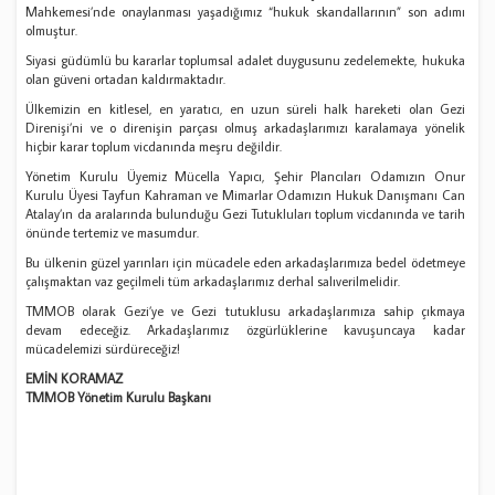
Mahkemesi’nde onaylanması yaşadığımız “hukuk skandallarının” son adımı
olmuştur.
Siyasi güdümlü bu kararlar toplumsal adalet duygusunu zedelemekte, hukuka
olan güveni ortadan kaldırmaktadır.
Ülkemizin en kitlesel, en yaratıcı, en uzun süreli halk hareketi olan Gezi
Direnişi’ni ve o direnişin parçası olmuş arkadaşlarımızı karalamaya yönelik
hiçbir karar toplum vicdanında meşru değildir.
Yönetim Kurulu Üyemiz Mücella Yapıcı, Şehir Plancıları Odamızın Onur
Kurulu Üyesi Tayfun Kahraman ve Mimarlar Odamızın Hukuk Danışmanı Can
Atalay’ın da aralarında bulunduğu Gezi Tutukluları toplum vicdanında ve tarih
önünde tertemiz ve masumdur.
Bu ülkenin güzel yarınları için mücadele eden arkadaşlarımıza bedel ödetmeye
çalışmaktan vaz geçilmeli tüm arkadaşlarımız derhal salıverilmelidir.
TMMOB olarak Gezi’ye ve Gezi tutuklusu arkadaşlarımıza sahip çıkmaya
devam edeceğiz. Arkadaşlarımız özgürlüklerine kavuşuncaya kadar
mücadelemizi sürdüreceğiz!
EMİN KORAMAZ
TMMOB Yönetim Kurulu Başkanı