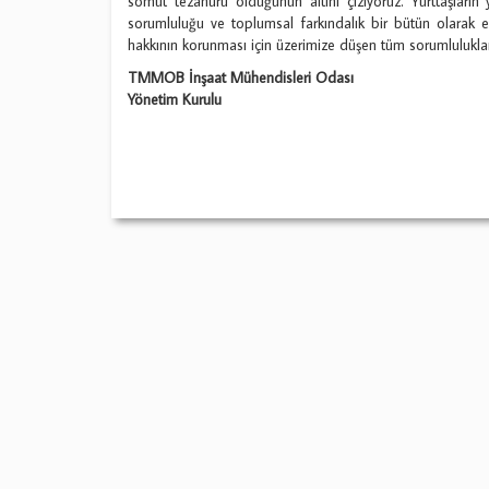
somut tezahürü olduğunun altını çiziyoruz. Yurttaşların 
sorumluluğu ve toplumsal farkındalık bir bütün olarak e
hakkının korunması için üzerimize düşen tüm sorumluluklar
TMMOB İnşaat Mühendisleri Odası
Yönetim Kurulu