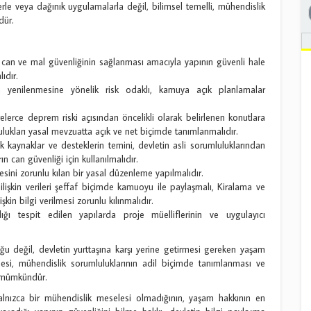
lerle veya dağınık uygulamalarla değil, bilimsel temelli, mühendislik
dür.
k, can ve mal güvenliğinin sağlanması amacıyla yapının güvenli hale
ıdır.
a yenilenmesine yönelik risk odaklı, kamuya açık planlamalar
lerce deprem riski açısından öncelikli olarak belirlenen konutlara
mlulukları yasal mevzuatta açık ve net biçimde tanımlanmalıdır.
 kaynaklar ve desteklerin temini, devletin asli sorumluluklarından
ın can güvenliği için kullanılmalıdır.
esini zorunlu kılan bir yasal düzenleme yapılmalıdır.
lişkin verileri şeffaf biçimde kamuoyu ile paylaşmalı, Kiralama ve
kin bilgi verilmesi zorunlu kılınmalıdır.
ı tespit edilen yapılarda proje müelliflerinin ve uygulayıcı
ğu değil, devletin yurttaşına karşı yerine getirmesi gereken yaşam
esi, mühendislik sorumluluklarının adil biçimde tanımlanması ve
a mümkündür.
alnızca bir mühendislik meselesi olmadığının, yaşam hakkının en