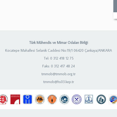
Türk Mühendis ve Mimar Odaları Birliği
Kocatepe Mahallesi Selanik Caddesi No:19/1 06420 Çankaya/ANKARA
Tel: 0 312 418 12 75
Faks: 0 312 417 48 24
tmmob@tmmob.org.tr
tmmob@hs03.kep.tr