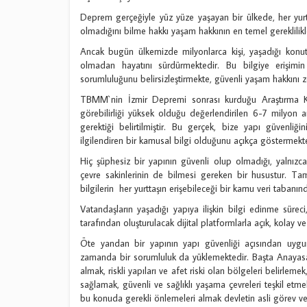
Deprem gerçeğiyle yüz yüze yaşayan bir ülkede, her yur
olmadığını bilme hakkı yaşam hakkının en temel gereklilikle
Ancak bugün ülkemizde milyonlarca kişi, yaşadığı konut
olmadan hayatını sürdürmektedir. Bu bilgiye erişimi
sorumluluğunu belirsizleştirmekte, güvenli yaşam hakkını 
TBMM`nin İzmir Depremi sonrası kurduğu Araştırma K
görebilirliği yüksek olduğu değerlendirilen 6-7 milyo
gerektiği belirtilmiştir. Bu gerçek, bize yapı güvenliğ
ilgilendiren bir kamusal bilgi olduğunu açıkça göstermekte
Hiç şüphesiz bir yapının güvenli olup olmadığı, yalnızca 
çevre sakinlerinin de bilmesi gereken bir husustur. Tam
bilgilerin her yurttaşın erişebileceği bir kamu veri tabanın
Vatandaşların yaşadığı yapıya ilişkin bilgi edinme süreci,
tarafından oluşturulacak dijital platformlarla açık, kolay ve a
Öte yandan bir yapının yapı güvenliği açısından uygun
zamanda bir sorumluluk da yüklemektedir. Başta Anayasa
almak, riskli yapıları ve afet riski olan bölgeleri belirleme
sağlamak, güvenli ve sağlıklı yaşama çevreleri teşkil etme
bu konuda gerekli önlemeleri almak devletin asli görev v