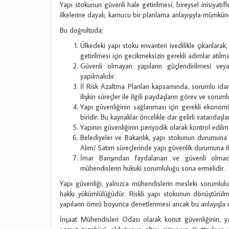
Yapı stokunun güvenli hale getirilmesi, bireysel inisiyatif
ilkelerine dayalı, kamucu bir planlama anlayışıyla mümkün
Bu doğrultuda;
Ülkedeki yapı stoku envanteri ivedilikle çıkarılara
getirilmesi için gecikmeksizin gerekli adımlar atılmal
Güvenli olmayan yapıların güçlendirilmesi vey
yapılmalıdır.
İl Risk Azaltma Planları kapsamında, sorumlu idare
ilişkin süreçler ile ilgili paydaşların görev ve soru
Yapı güvenliğinin sağlanması için gerekli ekonomik
biridir. Bu kaynaklar öncelikle dar gelirli vatandaşlar
Yapının güvenliğinin periyodik olarak kontrol edilm
Belediyeler ve Bakanlık, yapı stokunun durumuna i
Alım/ Satım süreçlerinde yapı güvenlik durumuna iliş
İmar Barışından faydalanan ve güvenli olmadığ
mühendislerin hukuki sorumluluğu sona ermelidir.
Yapı güvenliği, yalnızca mühendislerin mesleki sorumlulu
hakkı yükümlülüğüdür. Riskli yapı stokunun dönüştürülm
yapıların ömrü boyunca denetlenmesi ancak bu anlayışl
İnşaat Mühendisleri Odası olarak konut güvenliğinin, y