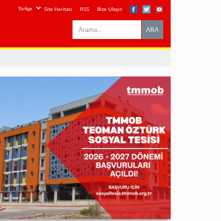
Site Haritası
RSS
Bize Ulaşın
Search
ARA
this
site