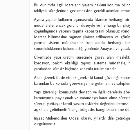
Bu durumda ilgili idarelerin yaşam hakkını koruma bilinc
tahliyesi süreçlerinde gecikmeksizin gerekli adımları atması
Ayrıca yapılar kullanım aşamasında İdarece herhangi bi
müdahaleler ancak görünür düzeyde ve herhangi bir şikâye
çoğunluğunda yapının taşıma kapasitesini olumsuz yönde
İdarece bilinmesine rağmen şikâyet edilmeyen ve görünü
yapısal sistem müdahaleleri konusunda herhangi bir 
sorumluluklarının bulunmadığı yönünde Anayasa ve yasalar
Ülkemizde yapı üretim sürecinde görev alan meslekta
korozyon, bakım eksikliği, taşıyıcı sisteme müdahale, r
yapılardan süresiz biçimde sorumlu tutulmaktadır.
Altını çizerek ifade etmek gerekir ki konut güvenliği kon
kurumları bu konuda görevini yerine getirmeli, ev sahipleri 
Yapı güvenliği konusunda devletin ve ilgili idarelerin gör
kamuoyuyla paylaşmak ve vatandaşın karar alma sürecini d
sürece, yurttaşlar kendi yaşam risklerini değerlendireme
açık hale getirilmeli; “hangi bölgede, hangi binanın ne düz
İnşaat Mühendisleri Odası olarak, yıllardır dile getirdi
vurguluyoruz.