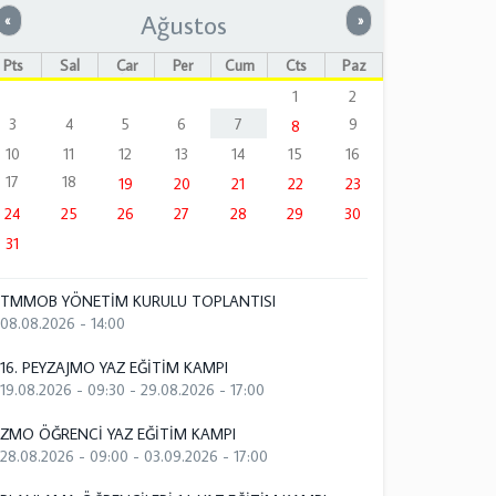
Ağustos
Önceki
Sonraki
«
»
Pts
Sal
Çar
Per
Cum
Cts
Paz
1
2
3
4
5
6
7
9
8
10
11
12
13
14
15
16
17
18
19
20
21
22
23
24
25
26
27
28
29
30
31
TMMOB YÖNETİM KURULU TOPLANTISI
08.08.2026 - 14:00
16. PEYZAJMO YAZ EĞİTİM KAMPI
19.08.2026 - 09:30
-
29.08.2026 - 17:00
ZMO ÖĞRENCİ YAZ EĞİTİM KAMPI
28.08.2026 - 09:00
-
03.09.2026 - 17:00