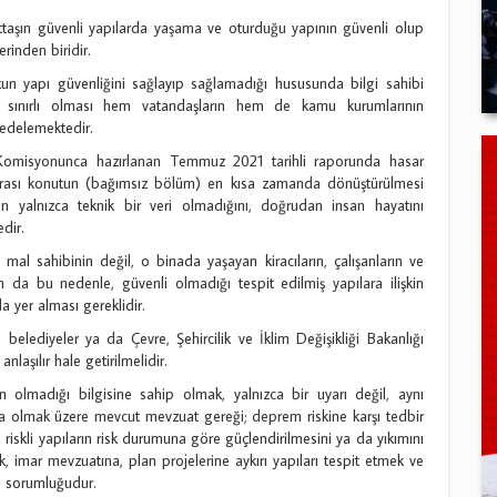
ttaşın güvenli yapılarda yaşama ve oturduğu yapının güvenli olup
rinden biridir.
un yapı güvenliğini sağlayıp sağlamadığı hususunda bilgi sahibi
n sınırlı olması hem vatandaşların hem de kamu kurumlarının
zedelemektedir.
omisyonunca hazırlanan Temmuz 2021 tarihli raporunda hasar
n arası konutun (bağımsız bölüm) en kısa zamanda dönüştürülmesi
inin yalnızca teknik bir veri olmadığını, doğrudan insan hayatını
dir.
mal sahibinin değil, o binada yaşayan kiracıların, çalışanların ve
 da bu nedenle, güvenli olmadığı tespit edilmiş yapılara ilişkin
da yer alması gereklidir.
 belediyeler ya da Çevre, Şehircilik ve İklim Değişikliği Bakanlığı
nlaşılır hale getirilmelidir.
 olmadığı bilgisine sahip olmak, yalnızca bir uyarı değil, aynı
 olmak üzere mevcut mevzuat gereği; deprem riskine karşı tedbir
k, riskli yapıların risk durumuna göre güçlendirilmesini ya da yıkımını
k, imar mevzuatına, plan projelerine aykırı yapıları tespit etmek ve
e sorumluğudur.