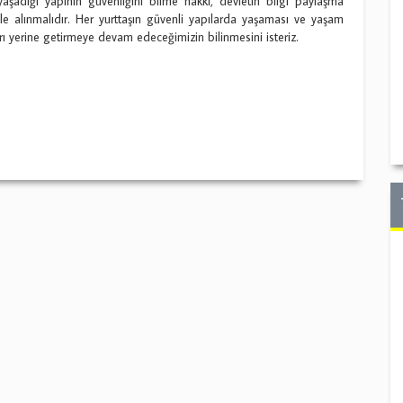
yaşadığı yapının güvenliğini bilme hakkı, devletin bilgi paylaşma
le alınmalıdır. Her yurttaşın güvenli yapılarda yaşaması ve yaşam
ı yerine getirmeye devam edeceğimizin bilinmesini isteriz.