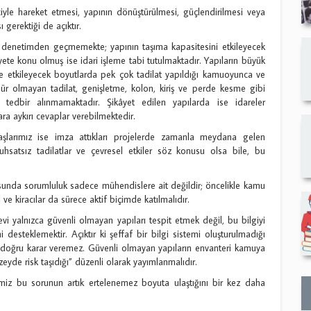
iyle hareket etmesi, yapının dönüştürülmesi, güçlendirilmesi veya
 gerektiği de açıktır.
r denetimden geçmemekte; yapının taşıma kapasitesini etkileyecek
te konu olmuş ise idari işleme tabi tutulmaktadır. Yapıların büyük
 etkileyecek boyutlarda pek çok tadilat yapıldığı kamuoyunca ve
r olmayan tadilat, genişletme, kolon, kiriş ve perde kesme gibi
tedbir alınmamaktadır. Şikâyet edilen yapılarda ise idareler
a aykırı cevaplar verebilmektedir.
şlarımız ise imza attıkları projelerde zamanla meydana gelen
uhsatsız tadilatlar ve çevresel etkiler söz konusu olsa bile, bu
usunda sorumluluk sadece mühendislere ait değildir; öncelikle kamu
ve kiracılar da sürece aktif biçimde katılmalıdır.
evi yalnızca güvenli olmayan yapıları tespit etmek değil, bu bilgiyi
esteklemektir. Açıktır ki şeffaf bir bilgi sistemi oluşturulmadığı
z, doğru karar veremez. Güvenli olmayan yapıların envanteri kamuya
eyde risk taşıdığı” düzenli olarak yayımlanmalıdır.
ğimiz bu sorunun artık ertelenemez boyuta ulaştığını bir kez daha