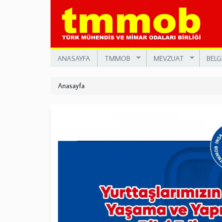
Ana
içeriğe
atla
ANASAYFA
TMMOB
MEVZUAT
BELG
Anasayfa