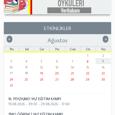
ETKİNLİKLER
Ağustos
Önceki
Sonrak
«
»
Pts
Sal
Çar
Per
Cum
Cts
Paz
1
2
3
4
5
6
7
9
8
10
11
12
13
14
15
16
17
18
19
20
21
22
23
24
25
26
27
28
29
30
31
16. PEYZAJMO YAZ EĞİTİM KAMPI
19.08.2026 - 09:30
-
29.08.2026 - 17:00
ZMO ÖĞRENCİ YAZ EĞİTİM KAMPI