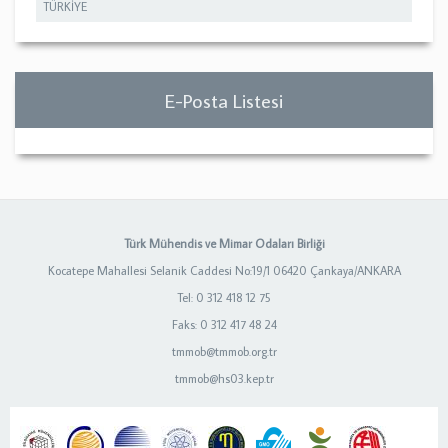
TÜRKİYE
E-Posta Listesi
Türk Mühendis ve Mimar Odaları Birliği
Kocatepe Mahallesi Selanik Caddesi No:19/1 06420 Çankaya/ANKARA
Tel: 0 312 418 12 75
Faks: 0 312 417 48 24
tmmob@tmmob.org.tr
tmmob@hs03.kep.tr