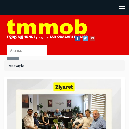
Site Haritası
RSS
Bize Ulaşın
Search
ARA
this
Anasayfa
site