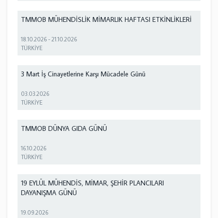
TMMOB MÜHENDİSLİK MİMARLIK HAFTASI ETKİNLİKLERİ
18.10.2026
-
21.10.2026
TÜRKİYE
3 Mart İş Cinayetlerine Karşı Mücadele Günü
03.03.2026
TÜRKİYE
TMMOB DÜNYA GIDA GÜNÜ
16.10.2026
TÜRKİYE
19 EYLÜL MÜHENDİS, MİMAR, ŞEHİR PLANCILARI
DAYANIŞMA GÜNÜ
19.09.2026