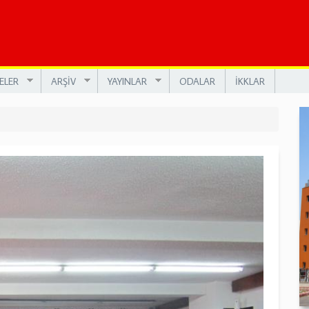
ELER
ARŞİV
YAYINLAR
ODALAR
İKKLAR