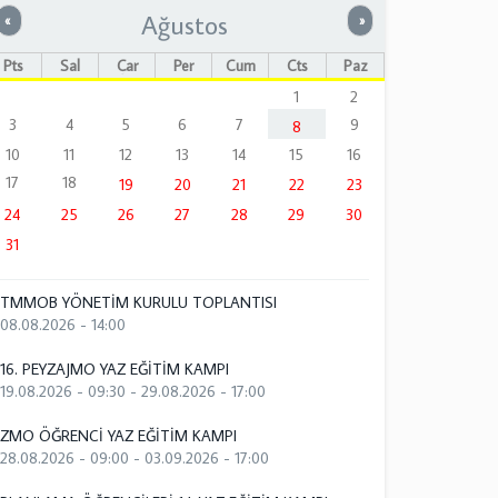
Ağustos
Önceki
Sonraki
«
»
Pts
Sal
Çar
Per
Cum
Cts
Paz
1
2
3
4
5
6
7
9
8
10
11
12
13
14
15
16
17
18
19
20
21
22
23
24
25
26
27
28
29
30
31
TMMOB YÖNETİM KURULU TOPLANTISI
08.08.2026 - 14:00
16. PEYZAJMO YAZ EĞİTİM KAMPI
19.08.2026 - 09:30
-
29.08.2026 - 17:00
ZMO ÖĞRENCİ YAZ EĞİTİM KAMPI
28.08.2026 - 09:00
-
03.09.2026 - 17:00