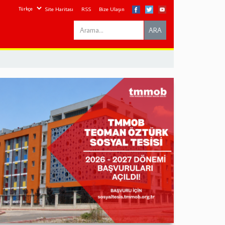
Site Haritası
RSS
Bize Ulaşın
Search
ARA
this
site