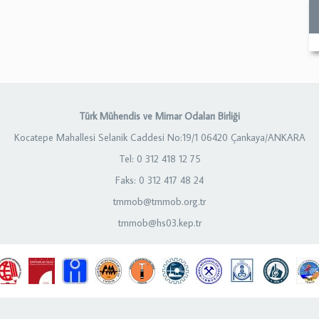
Türk Mühendis ve Mimar Odaları Birliği
Kocatepe Mahallesi Selanik Caddesi No:19/1 06420 Çankaya/ANKARA
Tel: 0 312 418 12 75
Faks: 0 312 417 48 24
tmmob@tmmob.org.tr
tmmob@hs03.kep.tr