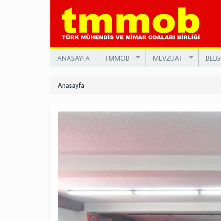
Ana
içeriğe
atla
ANASAYFA
TMMOB
MEVZUAT
BELG
Anasayfa