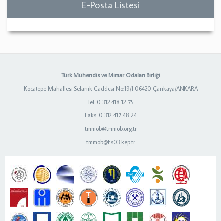
E-Posta Listesi
Türk Mühendis ve Mimar Odaları Birliği
Kocatepe Mahallesi Selanik Caddesi No:19/1 06420 Çankaya/ANKARA
Tel: 0 312 418 12 75
Faks: 0 312 417 48 24
tmmob@tmmob.org.tr
tmmob@hs03.kep.tr