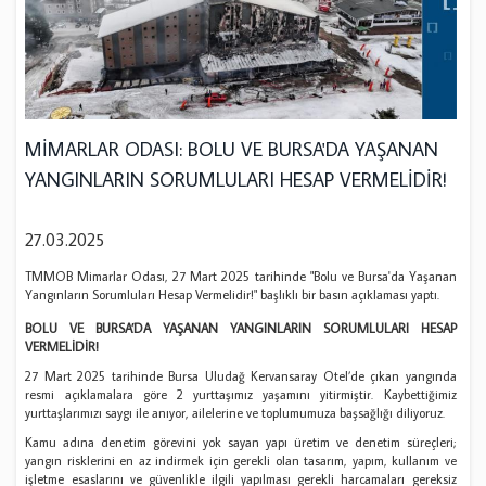
MİMARLAR ODASI: BOLU VE BURSA'DA YAŞANAN
YANGINLARIN SORUMLULARI HESAP VERMELİDİR!
27.03.2025
TMMOB Mimarlar Odası, 27 Mart 2025 tarihinde "Bolu ve Bursa'da Yaşanan
Yangınların Sorumluları Hesap Vermelidir!" başlıklı bir basın açıklaması yaptı.
BOLU VE BURSA’DA YAŞANAN YANGINLARIN SORUMLULARI HESAP
VERMELİDİR!
27 Mart 2025 tarihinde Bursa Uludağ Kervansaray Otel’de çıkan yangında
resmi açıklamalara göre 2 yurttaşımız yaşamını yitirmiştir. Kaybettiğimiz
yurttaşlarımızı saygı ile anıyor, ailelerine ve toplumumuza başsağlığı diliyoruz.
Kamu adına denetim görevini yok sayan yapı üretim ve denetim süreçleri;
yangın risklerini en az indirmek için gerekli olan tasarım, yapım, kullanım ve
işletme esaslarını ve güvenlikle ilgili yapılması gerekli harcamaları gereksiz