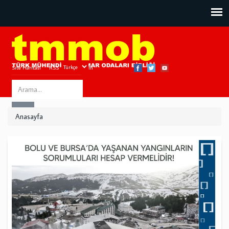
Site Haritası
RSS
Bize Ulaşın
Search
ARA
this
Anasayfa
site