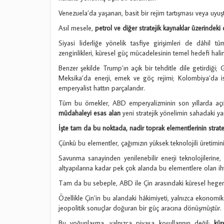
Venezuela’da yaşanan, basit bir rejim tartışması veya uyuş
Asıl mesele,
petrol ve diğer stratejik kaynaklar üzerindek
Siyasi liderliğe yönelik tasfiye girişimleri de dâhil t
zenginlikleri, küresel güç mücadelesinin temel hedefi halin
Benzer şekilde Trump’ın açık bir tehditle dile getirdiği; 
Meksika’da enerji, emek ve göç rejimi; Kolombiya’da is
emperyalist hattın parçalarıdır.
Tüm bu örnekler, ABD emperyalizminin son yıllarda açık
müdahaleyi esas alan
yeni stratejik yönelimin sahadaki ya
İşte tam da bu noktada, nadir toprak elementlerinin strate
Çünkü bu elementler, çağımızın yüksek teknolojili üretimini
Savunma sanayinden yenilenebilir enerji teknolojilerine, rü
altyapılarına kadar pek çok alanda bu elementlere olan iht
Tam da bu sebeple, ABD ile Çin arasındaki küresel hegemo
Özellikle Çin’in bu alandaki hâkimiyeti, yalnızca ekonomik b
jeopolitik sonuçlar doğuran bir güç aracına dönüşmüştür.
Bu yoğunlaşma, yalnızca piyasa koşullarının değil;
kür