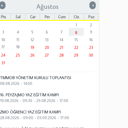
Ağustos
Önceki
Sonraki
«
»
Pts
Sal
Çar
Per
Cum
Cts
Paz
1
2
3
4
5
6
7
9
8
10
11
12
13
14
15
16
17
18
19
20
21
22
23
24
25
26
27
28
29
30
31
TMMOB YÖNETİM KURULU TOPLANTISI
08.08.2026 - 14:00
16. PEYZAJMO YAZ EĞİTİM KAMPI
19.08.2026 - 09:30
-
29.08.2026 - 17:00
ZMO ÖĞRENCİ YAZ EĞİTİM KAMPI
28.08.2026 - 09:00
-
03.09.2026 - 17:00