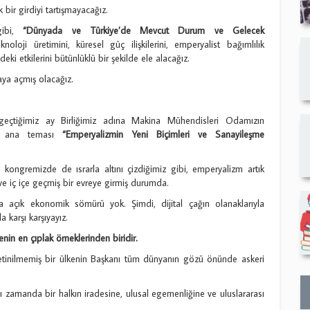
ir girdiyi tartışmayacağız.
gibi,
“Dünyada ve Türkiye’de Mevcut Durum ve Gelecek
oji üretimini, küresel güç ilişkilerini, emperyalist bağımlılık
i etkilerini bütünlüklü bir şekilde ele alacağız.
aya açmış olacağız.
 geçtiğimiz ay Birliğimiz adına Makina Mühendisleri Odamızın
in ana teması
“Emperyalizmin Yeni Biçimleri ve Sanayileşme
i kongremizde de ısrarla altını çizdiğimiz gibi, emperyalizm artık
ve iç içe geçmiş bir evreye girmiş durumda.
ya açık ekonomik sömürü yok. Şimdi, dijital çağın olanaklarıyla
karşı karşıyayız.
in en çıplak örneklerinden biridir.
yetinilmemiş bir ülkenin Başkanı tüm dünyanın gözü önünde askeri
aynı zamanda bir halkın iradesine, ulusal egemenliğine ve uluslararası