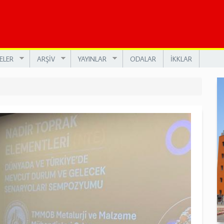
ELER
ARŞİV
YAYINLAR
ODALAR
İKKLAR