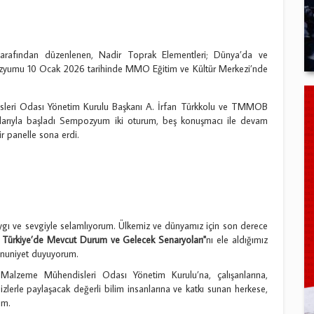
afından düzenlenen, Nadir Toprak Elementleri; Dünya’da ve
zyumu 10 Ocak 2026 tarihinde MMO Eğitim ve Kültür Merkezi’nde
leri Odası Yönetim Kurulu Başkanı A. İrfan Türkkolu ve TMMOB
alarıyla başladı Sempozyum iki oturum, beş konuşmacı ile devam
ir panelle sona erdi.
ygı ve sevgiyle selamlıyorum. Ülkemiz ve dünyamız için son derece
 Türkiye’de Mevcut Durum ve Gelecek Senaryoları"
nı ele aldığımız
nuniyet duyuyorum.
e Malzeme Mühendisleri Odası Yönetim Kurulu’na, çalışanlarına,
zlerle paylaşacak değerli bilim insanlarına ve katkı sunan herkese,
um.