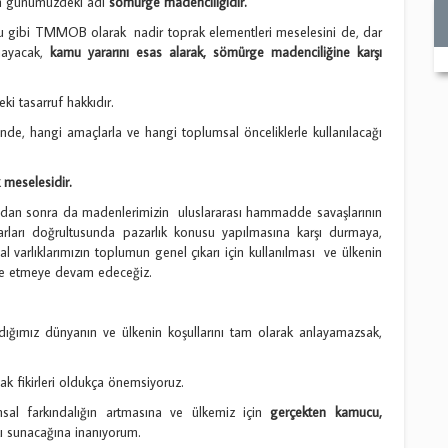
un günümüzdeki adı
sömürge madenciliğidir.
ğu gibi TMMOB olarak nadir toprak elementleri meselesini de, dar
mayacak,
kamu yararını esas alarak, sömürge madenciliğine karşı
ki tasarruf hakkıdır.
de, hangi amaçlarla ve hangi toplumsal önceliklerle kullanılacağı
 meselesidir.
ndan sonra da madenlerimizin uluslararası hammadde savaşlarının
ıkarları doğrultusunda pazarlık konusu yapılmasına karşı durmaya,
l varlıklarımızın toplumun genel çıkarı için kullanılması ve ülkenin
ele etmeye devam edeceğiz.
adığımız dünyanın ve ülkenin koşullarını tam olarak anlayamazsak,
k fikirleri oldukça önemsiyoruz.
msal farkındalığın artmasına ve ülkemiz için
gerçekten kamucu,
ı sunacağına inanıyorum.