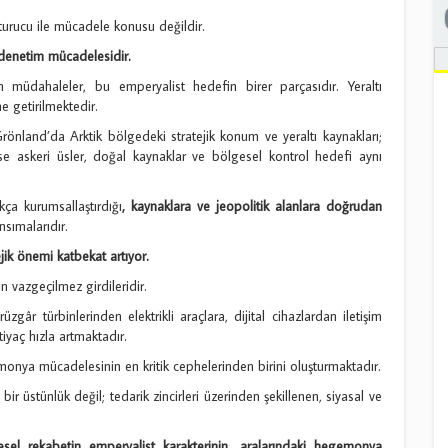
turucu ile mücadele konusu değildir.
i denetim mücadelesidir.
üm müdahaleler, bu emperyalist hedefin birer parçasıdır. Yeraltı
e getirilmektedir.
Grönland’da Arktik bölgedeki stratejik konum ve yeraltı kaynakları;
e askeri üsler, doğal kaynaklar ve bölgesel kontrol hedefi aynı
ça kurumsallaştırdığı
, kaynaklara ve jeopolitik alanlara doğrudan
nsımalarıdır.
jik önemi katbekat artıyor.
n vazgeçilmez girdileridir.
zgâr türbinlerinden elektrikli araçlara, dijital cihazlardan iletişim
iyaç hızla artmaktadır.
nya mücadelesinin en kritik cephelerinden birini oluşturmaktadır.
ir üstünlük değil; tedarik zincirleri üzerinden şekillenen, siyasal ve
esel rekabetin emperyalist karakterinin, aralarındaki hegemonya