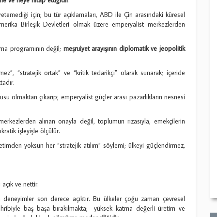
 üretemediği için; bu tür açıklamaları, ABD ile Çin arasındaki küresel
rika Birleşik Devletleri olmak üzere emperyalist merkezlerden
ınma programının değil;
meşruiyet arayışının diplomatik ve jeopolitik
ez”, “stratejik ortak” ve “kritik tedarikçi” olarak sunarak; içeride
tadır.
nusu olmaktan çıkarıp; emperyalist güçler arası pazarlıkların nesnesi
merkezlerden alınan onayla değil, toplumun rızasıyla, emekçilerin
atik işleyişle ölçülür.
imden yoksun her “stratejik atılım” söylemi; ülkeyi güçlendirmez,
açık ve nettir.
an deneyimler son derece açıktır. Bu ülkeler çoğu zaman çevresel
 tahribiyle baş başa bırakılmakta; yüksek katma değerli üretim ve