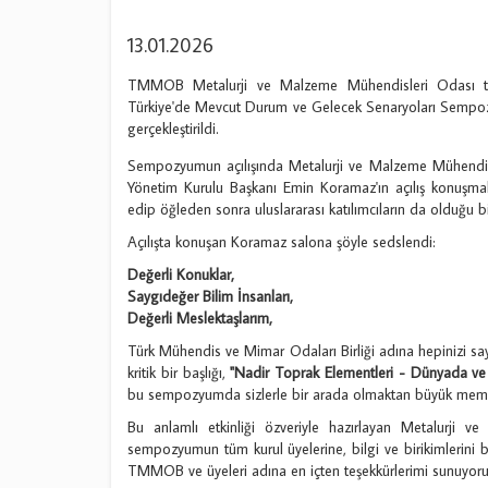
13.01.2026
TMMOB Metalurji ve Malzeme Mühendisleri Odası tar
Türkiye'de Mevcut Durum ve Gelecek Senaryoları Sempo
gerçekleştirildi.
Sempozyumun açılışında Metalurji ve Malzeme Mühendis
Yönetim Kurulu Başkanı Emin Koramaz'ın açılış konuşm
edip öğleden sonra uluslararası katılımcıların da olduğu b
Açılışta konuşan Koramaz salona şöyle sedslendi:
Değerli Konuklar,
Saygıdeğer Bilim İnsanları,
Değerli Meslektaşlarım,
Türk Mühendis ve Mimar Odaları Birliği adına hepinizi sa
kritik bir başlığı,
"Nadir Toprak Elementleri - Dünyada ve
bu sempozyumda sizlerle bir arada olmaktan büyük mem
Bu anlamlı etkinliği özveriyle hazırlayan Metalurji v
sempozyumun tüm kurul üyelerine, bilgi ve birikimlerini bi
TMMOB ve üyeleri adına en içten teşekkürlerimi sunuyor