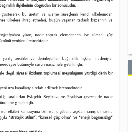
ımlılık ilişkilerinin doğrudan bir sonucudur.
çe göstererek bu üretim ve işleme süreçlerini kendi ülkelerinden
evre ülkelere ihraç etmeleri, bugün yaşanan tedarik krizlerinin ve
coğrafyalara yıkan; nadir toprak elementlerini ise küresel güç
ölümünü
yeniden üretmektedir
nlış tercihler ve derinleştirilen bağımlılık ilişkileri nedeniyle,
eredeyse bütünüyle savunmasız hale getirilmiştir.
zle değil;
siyasal iktidarın toplumsal meşruluğunu yitirdiği derin bir
eni rıza kanallarıyla telafi edilmek istenmektedir.
ı tarafından Eskişehir–Beylikova ve Sivrihisar çevresinde nadir
gündeme getirilmiştir.
toplumsal etkileri kamuoyuna bilimsel ölçütlerle açıklanmamış olmasına
ğıyla
“stratejik atılım”, “küresel güç olma” ve “enerji bağımsızlığı”
me ve neye hitap ettiğidir
.