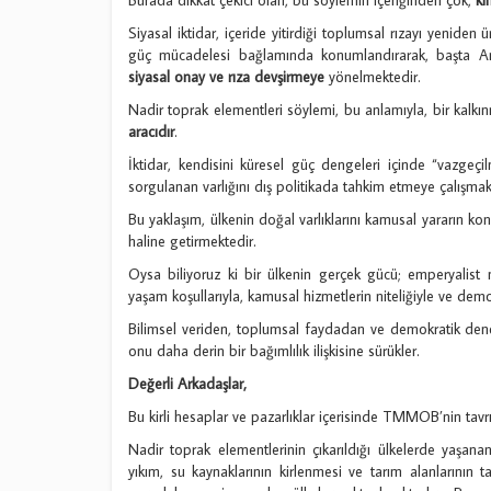
Siyasal iktidar, içeride yitirdiği toplumsal rızayı yeniden
güç mücadelesi bağlamında konumlandırarak, başta Ame
siyasal onay ve rıza devşirmeye
yönelmektedir.
Nadir toprak elementleri söylemi, bu anlamıyla, bir kalk
aracıdır
.
İktidar, kendisini küresel güç dengeleri içinde “vazgeçilm
sorgulanan varlığını dış politikada tahkim etmeye çalışmak
Bu yaklaşım, ülkenin doğal varlıklarını kamusal yararın ko
haline getirmektedir.
Oysa biliyoruz ki bir ülkenin gerçek gücü; emperyalist 
yaşam koşullarıyla, kamusal hizmetlerin niteliğiyle ve demokr
Bilimsel veriden, toplumsal faydadan ve demokratik denet
onu daha derin bir bağımlılık ilişkisine sürükler.
Değerli Arkadaşlar,
Bu kirli hesaplar ve pazarlıklar içerisinde TMMOB’nin tavrı 
Nadir toprak elementlerinin çıkarıldığı ülkelerde yaşan
yıkım, su kaynaklarının kirlenmesi ve tarım alanlarının