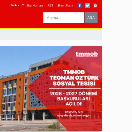
Site Haritası
RSS
Bize Ulaşın
Search
ARA
this
site