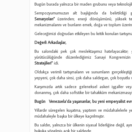
Bugün burada yalnızca bir maden grubunu veya teknolojik b
Sempozyumumuzun alt başlığında da belirtildiği 
Senaryoları”
üzerinden; enerji dönüşümünü, yüksek teknol
mekanizmalarını ve bunların emek, doğa ve toplum üzerindek
Geleceğimizi doğrudan etkileyen bu kritik konuları tartışm
Değerli Arkadaşlar,
Bu salondaki pek çok meslektaşımız hatırlayacaktır;
yürütücülüğünde düzenlediğimiz Sanayi Kongremiz
Stratejileri”
idi.
Oldukça verimli tartışmaların ve sunumların gerçekleştiğ
yepyeni, çok daha sinsi, çok daha saldırgan, çok boyutlu 
Karşımızda artık sadece geleneksel askeri işgaller ve
donanmış, çok daha sofistike bir tahakküm mekanizmasıyla 
Bugün Venezuela’da yaşananlar, bu yeni emperyalist evren
Yıllardır süregelen kuşatma, yaptırım ve müdahalelerle 
müdahaleyle başka bir ülkeye kaçırılmıştır.
Bu saldırı, yalnızca bir ülkenin siyasal liderliğine değil, 
hukuka yönelmiş açık bir saldırıdır.