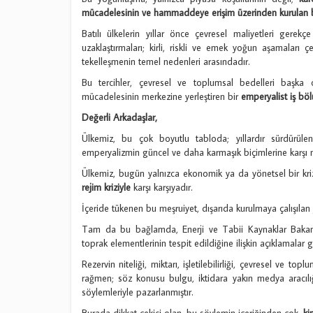
mücadelesinin ve hammaddeye erişim üzerinden kurulan bağ
Batılı ülkelerin yıllar önce çevresel maliyetleri gerek
uzaklaştırmaları; kirli, riskli ve emek yoğun aşamaları ç
tekelleşmenin temel nedenleri arasındadır.
Bu tercihler, çevresel ve toplumsal bedelleri başka 
mücadelesinin merkezine yerleştiren bir
emperyalist iş b
Değerli Arkadaşlar,
Ülkemiz, bu çok boyutlu tabloda; yıllardır sürdürülen ya
emperyalizmin güncel ve daha karmaşık biçimlerine karşı n
Ülkemiz, bugün yalnızca ekonomik ya da yönetsel bir kri
rejim kriziyle
karşı karşıyadır.
İçeride tükenen bu meşruiyet, dışarıda kurulmaya çalışılan y
Tam da bu bağlamda, Enerji ve Tabii Kaynaklar Bakanlığ
toprak elementlerinin tespit edildiğine ilişkin açıklamalar 
Rezervin niteliği, miktarı, işletilebilirliği, çevresel ve 
rağmen; söz konusu bulgu, iktidara yakın medya aracılı
söylemleriyle pazarlanmıştır.
Burada dikkat çekici olan, bu söylemin içeriğinden çok,
ki