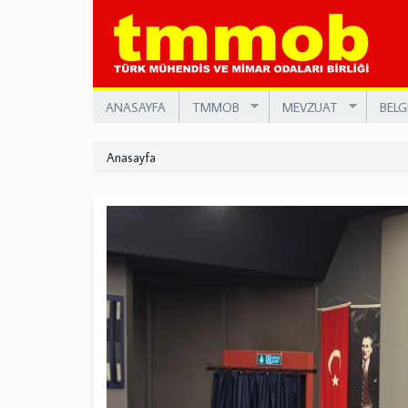
Ana
içeriğe
atla
ANASAYFA
TMMOB
MEVZUAT
BELG
Anasayfa