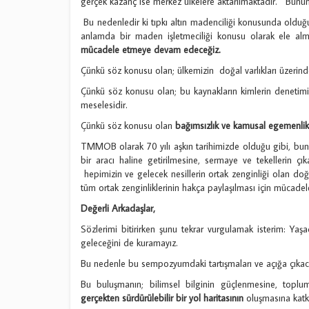
gerçek kazanç ise merkez ülkelere aktarılmaktadır. Bun
Bu nedenledir ki tıpkı altın madenciliği konusunda oldu
anlamda bir maden işletmeciliği konusu olarak ele al
mücadele etmeye devam edeceğiz.
Çünkü söz konusu olan; ülkemizin doğal varlıkları üzerinde
Çünkü söz konusu olan; bu kaynakların kimlerin denetimin
meselesidir.
Çünkü söz konusu olan
bağımsızlık ve kamusal egemenlik
TMMOB olarak 70 yılı aşkın tarihimizde olduğu gibi, bu
bir aracı haline getirilmesine, sermaye ve tekellerin ç
hepimizin ve gelecek nesillerin ortak zenginliği olan doğa
tüm ortak zenginliklerinin hakça paylaşılması için mücad
Değerli Arkadaşlar,
Sözlerimi bitirirken şunu tekrar vurgulamak isterim: Yaş
geleceğini de kuramayız.
Bu nedenle bu sempozyumdaki tartışmaları ve açığa çıkaca
Bu buluşmanın; bilimsel bilginin güçlenmesine, toplu
gerçekten sürdürülebilir bir yol haritasının
oluşmasına katk