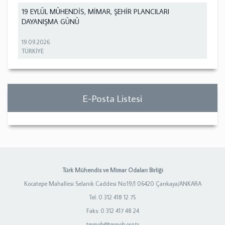
19 EYLÜL MÜHENDİS, MİMAR, ŞEHİR PLANCILARI
DAYANIŞMA GÜNÜ
19.09.2026
TÜRKİYE
E-Posta Listesi
Türk Mühendis ve Mimar Odaları Birliği
Kocatepe Mahallesi Selanik Caddesi No:19/1 06420 Çankaya/ANKARA
Tel: 0 312 418 12 75
Faks: 0 312 417 48 24
tmmob@tmmob.org.tr