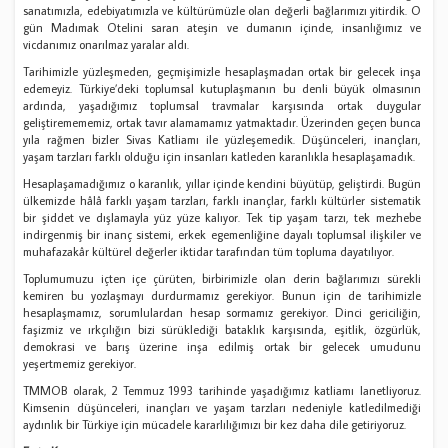
sanatımızla, edebiyatımızla ve kültürümüzle olan değerli bağlarımızı yitirdik. O
gün Madımak Otelini saran ateşin ve dumanın içinde, insanlığımız ve
vicdanımız onarılmaz yaralar aldı.
Tarihimizle yüzleşmeden, geçmişimizle hesaplaşmadan ortak bir gelecek inşa
edemeyiz. Türkiye’deki toplumsal kutuplaşmanın bu denli büyük olmasının
ardında, yaşadığımız toplumsal travmalar karşısında ortak duygular
geliştiremememiz, ortak tavır alamamamız yatmaktadır. Üzerinden geçen bunca
yıla rağmen bizler Sivas Katliamı ile yüzleşemedik. Düşünceleri, inançları,
yaşam tarzları farklı olduğu için insanları katleden karanlıkla hesaplaşamadık.
Hesaplaşamadığımız o karanlık, yıllar içinde kendini büyütüp, geliştirdi. Bugün
ülkemizde hâlâ farklı yaşam tarzları, farklı inançlar, farklı kültürler sistematik
bir şiddet ve dışlamayla yüz yüze kalıyor. Tek tip yaşam tarzı, tek mezhebe
indirgenmiş bir inanç sistemi, erkek egemenliğine dayalı toplumsal ilişkiler ve
muhafazakâr kültürel değerler iktidar tarafından tüm topluma dayatılıyor.
Toplumumuzu içten içe çürüten, birbirimizle olan derin bağlarımızı sürekli
kemiren bu yozlaşmayı durdurmamız gerekiyor. Bunun için de tarihimizle
hesaplaşmamız, sorumlulardan hesap sormamız gerekiyor. Dinci gericiliğin,
faşizmiz ve ırkçılığın bizi sürüklediği bataklık karşısında, eşitlik, özgürlük,
demokrasi ve barış üzerine inşa edilmiş ortak bir gelecek umudunu
yeşertmemiz gerekiyor.
TMMOB olarak, 2 Temmuz 1993 tarihinde yaşadığımız katliamı lanetliyoruz.
Kimsenin düşünceleri, inançları ve yaşam tarzları nedeniyle katledilmediği
aydınlık bir Türkiye için mücadele kararlılığımızı bir kez daha dile getiriyoruz.