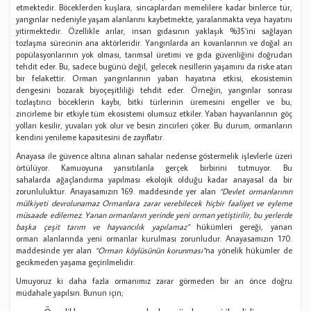
etmektedir. Böceklerden kuşlara, sincaplardan memelilere kadar binlerce tür,
yangınlar nedeniyle yaşam alanlarını kaybetmekte, yaralanmakta veya hayatını
yitirmektedir. Özellikle arılar, insan gıdasının yaklaşık %35’ini sağlayan
tozlaşma sürecinin ana aktörleridir. Yangınlarda arı kovanlarının ve doğal arı
popülasyonlarının yok olması, tarımsal üretimi ve gıda güvenliğini doğrudan
tehdit eder. Bu, sadece bugünü değil, gelecek nesillerin yaşamını da riske atan
bir felakettir. Orman yangınlarının yaban hayatına etkisi, ekosistemin
dengesini bozarak biyoçeşitliliği tehdit eder. Örneğin, yangınlar sonrası
tozlaştırıcı böceklerin kaybı, bitki türlerinin üremesini engeller ve bu,
zincirleme bir etkiyle tüm ekosistemi olumsuz etkiler. Yaban hayvanlarının göç
yolları kesilir, yuvaları yok olur ve besin zincirleri çöker. Bu durum, ormanların
kendini yenileme kapasitesini de zayıflatır.
Anayasa ile güvence altına alınan sahalar nedense göstermelik işlevlerle üzeri
örtülüyor. Kamuoyuna yansıtılanla gerçek birbirini tutmuyor. Bu
sahalarda ağaçlandırma yapılması ekolojik olduğu kadar anayasal da bir
zorunluluktur. Anayasamızın 169. maddesinde yer alan
“Devlet ormanlarının
mülkiyeti devrolunamaz Ormanlara zarar verebilecek hiçbir faaliyet ve eyleme
müsaade edilemez. Yanan ormanların yerinde yeni orman yetiştirilir, bu yerlerde
başka çeşit tarım ve hayvancılık yapılamaz”
hükümleri gereği, yanan
orman alanlarında yeni ormanlar kurulması zorunludur. Anayasamızın 170.
maddesinde yer alan
“Orman köylüsünün korunması”
na yönelik hükümler de
gecikmeden yaşama geçirilmelidir.
Umuyoruz ki daha fazla ormanımız zarar görmeden bir an önce doğru
müdahale yapılsın. Bunun için;