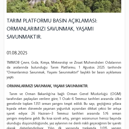
TARIM PLATFORMU BASIN AÇIKLAMASI:
ORMANLARIMIZI SAVUNMAK, YAŞAMI
SAVUNMAKTIR.
01.08.2025
TMMOB Çevre, Gıda, Kimya, Meteoroloji ve Ziraat Mühendisleri Odalarının
da aralarında bulunduğu Tarım Platformu; 1 Ağustos 2025 tarihinde
"Ormanlarımızı Savunmak, Yaşamı Savunmaktır!" başlıklı bir basın açıklaması
yaptı.
ORMANLARIMIZI SAVUNMAK, YAŞAMI SAVUNMAKTIR.
Tarım ve Orman Bakanlığı’na bağlı Orman Genel Müdürlüğü (OGM)
tarafından paylaşılan verilere göre, 1 Ocak–6 Temmuz tarihleri arasında ülke
genelinde toplam 1.351 orman yangını tespit edildi. Bu sayı, geçtiğimiz yıllara
kıyasla erken dönemde yaşanan yoğunluk açısından dikkat çekici bir artışa
işaret ediyor. 26 Haziran–3 Temmuz tarihleri arasında 576 orman
yangını meydana geldi. Bu kısa süreli artış, yangın sezonunun henüz başında
olunduğu düşünüldüğünde, yaz aylarının ne denli riskli geçeceğinin bir işareti
olarak değerlendiriliyor. Yılın ilk yarısında toplamda 3.015 yangın