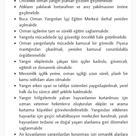
Öncelikle orman yangın planları gözden geçirilmelidir.
Atıkların yakılarak bertarafının ve anız yakılmasının önüne
geçilmelidir.
Buca Orman Yangınları İşçi Eğitim Merkezi derhal yeniden
açılmalıdır.
Orman işçilerine tam ve sürekli eğitim sağlanmalıdır.
Yangınla mücadelede işçi güvenliği öncelikli hale getirilmelidir.
Orman yangınlarıyla mücadele kamusal bir görevdir. Piyasa
mantığından çıkarılmalı, yeniden kamusal sorumlulukla
örgütlenmelidir.
Yangın ekiplerinde çalışan tüm işçiler kadrolu, güvenceli,
eğitimli ve donanımlı olmalıdır.
Mevsimlik işçilik yerine, orman işçiliği uzun süreli, planlı bir
kamu istihdam alanı olmalıdır.
Yangın erken uyarı ve tahliye sistemleri yaygınlaştırılmalı, yerel
halk da bu sürece aktif şekilde katılmalıdır.
Yangın bölgelerinde yaban hayvanlarının kurtarılması için
uzman veteriner hekimlerce oluşturulan ekipler ve arama
kurtarma köpekleri görevlendirilmelidir. Yangından etkilenen
hayvanlar için geçici rehabilitasyon merkezleri kurulmalı, yaralı
hayvanların tedavisi ve doğal yaşam alanlarına geri dönmeleri
sağlanmalıdır.
Arı kovanlarının yangınlardan korunması için ormanlık alanlara