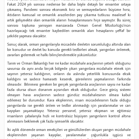
Fakat 2024 yılı sonrası nedense bir daha böyle detaylı bir envanter ortaya
çıkmamış. Pandemi sonrası ekonomik kriz ve sermayedarların büyüme hırsı,
iktidarın kamusal ve ormanlık arazilerden pay çıkarma tutkusu maalesef ki
artık gelişmekte olan ormanlık alanın hesaplanmasını hiçe saymıştır. Bu süreç
sonrası topluma yansıyan manzarada Orman Genel Müdürlüğü’nün
hazırlayacağı tek envanter kaybedilen ormanlık alan hesaplarını şeffaf bir
şekilde yapması olacaktır.
Sonuç olarak, orman yangınlarıyla mücadele devletin sorumluluğu altında olan
bir konudur ve devlet bu konuda gerekli tedbirleri almak, yangınları önlemek,
zararları gidermek ve halkı bilinçlendirmekle yükümlüdür.
Tarım ve Orman Bakanlığı her ne kadar müdahale araçlarının yeterli olduğunu
savunsa da aynı anda birçok bölgede çıkan yangınlara müdahale etmek için
sayının yetersiz kaldığının, onların da aslında yeterlilik konusunda eksik
kaldığını ve sadece hamaseti keserek, görevlerini yapmalarının farkında
olmasıdır. Bilinmesi gereken bir gerçek yangınlarda araçlarının sayısı ne kadar
fazla olursa olsun donanım açısından eksik olduğudur. Gece görüş sistemi
olmayan hava araçlarının sadece gündüz müdahalesinin olması kabul
edilemez bir durumdur. Kara ekiplerinin, insan mücadelesinin fazla olduğu
yangınlarda ise gerekli önlem ve tedbir alınmadığı için yaralanmalar ve can
kayıpları yaşamaktayız. Yetersiz personel, yetersiz ekipman ve eğitimsiz
insanların çabalarıyla hızlı ve kontrolsüz büyüyen yangınların kontrol altına
alınmasını beklemek çok fazla iyimserlik olacaktır.
İki aylık dönemde orman emekçileri ve gönüllülerden oluşan yangın müdahale
ekiplerinden yaşanan kayıplar, yaralanmalar çoğunlukla işgücü ve