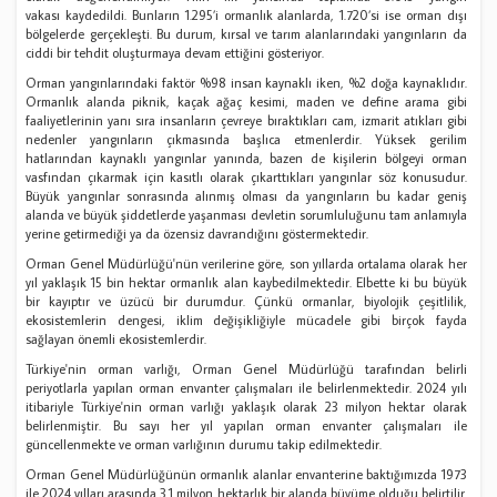
vakası kaydedildi. Bunların 1.295’i ormanlık alanlarda, 1.720’si ise orman dışı
bölgelerde gerçekleşti. Bu durum, kırsal ve tarım alanlarındaki yangınların da
ciddi bir tehdit oluşturmaya devam ettiğini gösteriyor.
Orman yangınlarındaki faktör %98 insan kaynaklı iken, %2 doğa kaynaklıdır.
Ormanlık alanda piknik, kaçak ağaç kesimi, maden ve define arama gibi
faaliyetlerinin yanı sıra insanların çevreye bıraktıkları cam, izmarit atıkları gibi
nedenler yangınların çıkmasında başlıca etmenlerdir. Yüksek gerilim
hatlarından kaynaklı yangınlar yanında, bazen de kişilerin bölgeyi orman
vasfından çıkarmak için kasıtlı olarak çıkarttıkları yangınlar söz konusudur.
Büyük yangınlar sonrasında alınmış olması da yangınların bu kadar geniş
alanda ve büyük şiddetlerde yaşanması devletin sorumluluğunu tam anlamıyla
yerine getirmediği ya da özensiz davrandığını göstermektedir.
Orman Genel Müdürlüğü'nün verilerine göre, son yıllarda ortalama olarak her
yıl yaklaşık 15 bin hektar ormanlık alan kaybedilmektedir. Elbette ki bu büyük
bir kayıptır ve üzücü bir durumdur. Çünkü ormanlar, biyolojik çeşitlilik,
ekosistemlerin dengesi, iklim değişikliğiyle mücadele gibi birçok fayda
sağlayan önemli ekosistemlerdir.
Türkiye'nin orman varlığı, Orman Genel Müdürlüğü tarafından belirli
periyotlarla yapılan orman envanter çalışmaları ile belirlenmektedir. 2024 yılı
itibariyle Türkiye'nin orman varlığı yaklaşık olarak 23 milyon hektar olarak
belirlenmiştir. Bu sayı her yıl yapılan orman envanter çalışmaları ile
güncellenmekte ve orman varlığının durumu takip edilmektedir.
Orman Genel Müdürlüğünün ormanlık alanlar envanterine baktığımızda 1973
ile 2024 yılları arasında 3.1 milyon hektarlık bir alanda büyüme olduğu belirtilir.