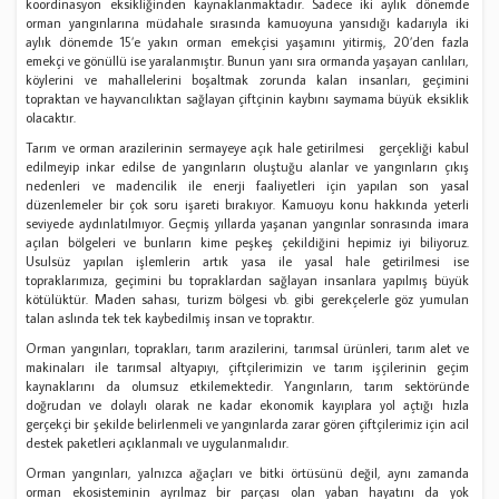
koordinasyon eksikliğinden kaynaklanmaktadır. Sadece iki aylık dönemde
orman yangınlarına müdahale sırasında kamuoyuna yansıdığı kadarıyla iki
aylık dönemde 15’e yakın orman emekçisi yaşamını yitirmiş, 20’den fazla
emekçi ve gönüllü ise yaralanmıştır. Bunun yanı sıra ormanda yaşayan canlıları,
köylerini ve mahallelerini boşaltmak zorunda kalan insanları, geçimini
topraktan ve hayvancılıktan sağlayan çiftçinin kaybını saymama büyük eksiklik
olacaktır.
Tarım ve orman arazilerinin sermayeye açık hale getirilmesi gerçekliği kabul
edilmeyip inkar edilse de yangınların oluştuğu alanlar ve yangınların çıkış
nedenleri ve madencilik ile enerji faaliyetleri için yapılan son yasal
düzenlemeler bir çok soru işareti bırakıyor. Kamuoyu konu hakkında yeterli
seviyede aydınlatılmıyor. Geçmiş yıllarda yaşanan yangınlar sonrasında imara
açılan bölgeleri ve bunların kime peşkeş çekildiğini hepimiz iyi biliyoruz.
Usulsüz yapılan işlemlerin artık yasa ile yasal hale getirilmesi ise
topraklarımıza, geçimini bu topraklardan sağlayan insanlara yapılmış büyük
kötülüktür. Maden sahası, turizm bölgesi vb. gibi gerekçelerle göz yumulan
talan aslında tek tek kaybedilmiş insan ve topraktır.
Orman yangınları, toprakları, tarım arazilerini, tarımsal ürünleri, tarım alet ve
makinaları ile tarımsal altyapıyı, çiftçilerimizin ve tarım işçilerinin geçim
kaynaklarını da olumsuz etkilemektedir. Yangınların, tarım sektöründe
doğrudan ve dolaylı olarak ne kadar ekonomik kayıplara yol açtığı hızla
gerçekçi bir şekilde belirlenmeli ve yangınlarda zarar gören çiftçilerimiz için acil
destek paketleri açıklanmalı ve uygulanmalıdır.
Orman yangınları, yalnızca ağaçları ve bitki örtüsünü değil, aynı zamanda
orman ekosisteminin ayrılmaz bir parçası olan yaban hayatını da yok