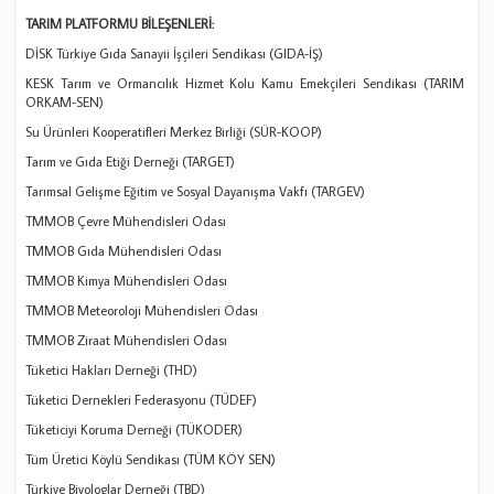
TARIM PLATFORMU BİLEŞENLERİ:
DİSK Türkiye Gıda Sanayii İşçileri Sendikası (GIDA-İŞ)
KESK Tarım ve Ormancılık Hizmet Kolu Kamu Emekçileri Sendikası (TARIM
ORKAM-SEN)
Su Ürünleri Kooperatifleri Merkez Birliği (SÜR-KOOP)
Tarım ve Gıda Etiği Derneği (TARGET)
Tarımsal Gelişme Eğitim ve Sosyal Dayanışma Vakfı (TARGEV)
TMMOB Çevre Mühendisleri Odası
TMMOB Gıda Mühendisleri Odası
TMMOB Kimya Mühendisleri Odası
TMMOB Meteoroloji Mühendisleri Odası
TMMOB Ziraat Mühendisleri Odası
Tüketici Hakları Derneği (THD)
Tüketici Dernekleri Federasyonu (TÜDEF)
Tüketiciyi Koruma Derneği (TÜKODER)
Tüm Üretici Köylü Sendikası (TÜM KÖY SEN)
Türkiye Biyologlar Derneği (TBD)