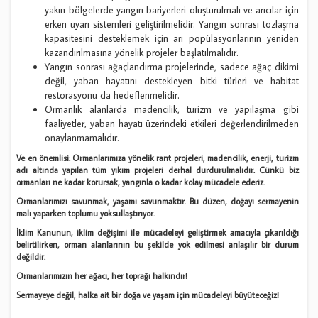
yakın bölgelerde yangın bariyerleri oluşturulmalı ve arıcılar için
erken uyarı sistemleri geliştirilmelidir. Yangın sonrası tozlaşma
kapasitesini desteklemek için arı popülasyonlarının yeniden
kazandırılmasına yönelik projeler başlatılmalıdır.
Yangın sonrası ağaçlandırma projelerinde, sadece ağaç dikimi
değil, yaban hayatını destekleyen bitki türleri ve habitat
restorasyonu da hedeflenmelidir.
Ormanlık alanlarda madencilik, turizm ve yapılaşma gibi
faaliyetler, yaban hayatı üzerindeki etkileri değerlendirilmeden
onaylanmamalıdır.
Ve en önemlisi: Ormanlarımıza yönelik rant projeleri, madencilik, enerji, turizm
adı altında yapılan tüm yıkım projeleri derhal durdurulmalıdır. Çünkü biz
ormanları ne kadar korursak, yangınla o kadar kolay mücadele ederiz.
Ormanlarımızı savunmak, yaşamı savunmaktır. Bu düzen, doğayı sermayenin
malı yaparken toplumu yoksullaştırıyor.
İklim Kanunun, iklim değişimi ile mücadeleyi geliştirmek amacıyla çıkarıldığı
belirtilirken, orman alanlarının bu şekilde yok edilmesi anlaşılır bir durum
değildir.
Ormanlarımızın her ağacı, her toprağı halkındır!
Sermayeye değil, halka ait bir doğa ve yaşam için mücadeleyi büyüteceğiz!