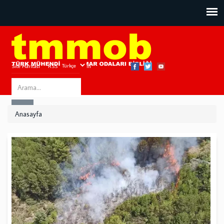
Site Haritası
RSS
Bize Ulaşın
Search
ARA
this
Anasayfa
site