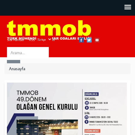
Site Haritası
RSS
Bize Ulaşın
Search
ARA
this
Anasayfa
site