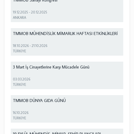
19.12.2025
-
20.12.2025
ANKARA
TMMOB MÜHENDİSLİK MİMARLIK HAFTASI ETKİNLİKLERİ
18.10.2026
-
21.10.2026
TÜRKİYE
3 Mart İş Cinayetlerine Karşı Mücadele Günü
03.03.2026
TÜRKİYE
TMMOB DÜNYA GIDA GÜNÜ
16.10.2026
TÜRKİYE
19 EYLÜL MÜHENDİS, MİMAR, ŞEHİR PLANCILARI