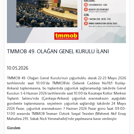
TMMOB 49. OLAĞAN GENEL KURULU İLANI
10.05.2026
TMMOB 49. Olağan Genel Kurulu‘nun çoğunluklu olarak 22-23 Mayıs 2026
tarihlerinde saat 10.00’da TMMOB’de (Selanik Caddesi No:19/1 Kızılay-
Ankara) toplanmasına, bu toplantıda çoğunluk sağlanamadığı takdirde Genel
Kurulun 5-6 Haziran 2026 tarihlerinde saat 10.00’da Kocatepe Kültür Merkezi
Toplantı Salonu'nda (Çankaya-Ankara) çoğunluk aranmaksızın aşağıdaki
gündemle toplanmasına; seçimlerin çoğunluk sağlandığı takdirde 24 Mayıs
2026 Pazar, çoğunluk aranmaksızın 7 Haziran 2026 Pazar günü Saat 09.00-
17.00 arasında TMMOB Teoman Öztürk Sosyal Tesisleri (Mehmet Akif Ersoy
Mahallesi 295. Sokak No:6 Yenimahalle)’nde yapılmasına karar verilmiştir.
Gündem