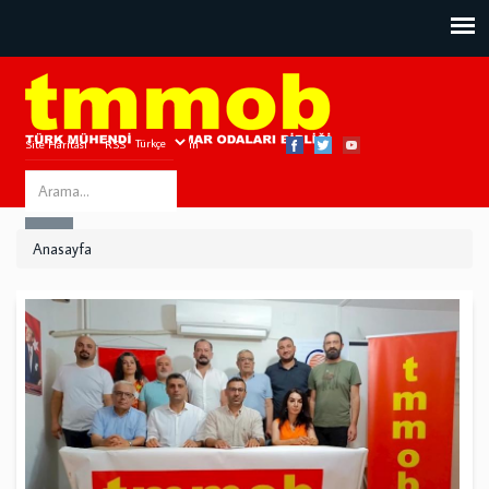
Site Haritası
RSS
Bize Ulaşın
Search
ARA
this
Anasayfa
site