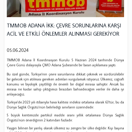
TMMOB ADANA İKK: ÇEVRE SORUNLARINA KARŞI
ACİL VE ETKİLİ ÖNLEMLER ALINMASI GEREKİYOR
05.06.2024
TMMOB Adana İl Koordinasyon Kurulu 5 Haziran 2024 tarihinde Dünya
Çevre Günü dolayısıyla ÇMO Adana Şubesinde bir basın açıklaması yaptı.
Bu özel günde, Türkiye’nin çevre sorunlarına dikkat çekmek ve sürdürülebilir
bir gelecek için atılması gereken adımları vurgulamak istiyoruz. Ülkemiz, coğrafi
konumu ve biyolojik çeşitliliği ile önemli bir doğal mirasa sahiptir. Ancak bu
mirasa ne kadar sahip çıktığımızı birazdan bahsedeceğim veriler ile daha iyi
anlayacağız;
Türkiye'de 2023 yılı itibarıyla hava kalitesi indeksi ortalama olarak 63'tür, bu da
Dünya Sağlık Örgütü’nün belirlediği sınırların üzerindedir.
5 büyük kentimizde partikül madde oranı yıllık ortalaması Dünya Sağlık
Örgütü'nün önerdiğinin 2 katından fazladır.
Yaygın bilinen bir yanlış olarak ülkemiz su zengini bir ülke değildir. Kişi başına