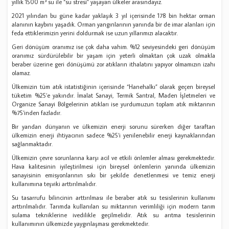
yıllık 1500 m³ su ile “su stresi” yaşayan ülkeler arasındayız.
2021 yılından bu güne kadar yaklaşık 3 yıl içerisinde 178 bin hektar orman
alanının kaybını yaşadık. Orman yangınlarının yanında bir de imar alanları için
feda ettiklerimizin yerini doldurmak ise uzun yıllarımızı alacaktır.
Geri dönüşüm oranımız ise çok daha vahim. %12 seviyesindeki geri dönüşüm
oranımız sürdürülebilir bir yaşam için yeterli olmaktan çok uzak olmakla
beraber üzerine geri dönüşümü zor atıkların ithalatını yapıyor olmamızın izahı
olamaz.
Ülkemizin tüm atık istatistiğinin içerisinde “Hanehalkı” olarak geçen bireysel
tüketim %25’e yakındır. İmalat Sanayi, Termik Santral, Maden İşletmeleri ve
Organize Sanayi Bölgelerinin atıkları ise yurdumuzun toplam atık miktarının
%75’inden fazladır.
Bir yandan dünyanın ve ülkemizin enerji sorunu sürerken diğer taraftan
ülkemizin enerji ihtiyacının sadece %25’i yenilenebilir enerji kaynaklarından
sağlanmaktadır.
Ülkemizin çevre sorunlarına karşı acil ve etkili önlemler alması gerekmektedir.
Hava kalitesinin iyileştirilmesi için bireysel önlemlerin yanında ülkemizin
sanayisinin emisyonlarının sıkı bir şekilde denetlenmesi ve temiz enerji
kullanımına teşviki arttırılmalıdır.
Su tasarrufu bilincinin arttırılması ile beraber atık su tesislerinin kullanımı
arttırılmalıdır. Tarımda kullanılan su miktarının verimliliği için modern tarım
sulama tekniklerine ivedilikle geçilmelidir. Atık su arıtma tesislerinin
kullanımının ülkemizde yaygınlaşması gerekmektedir.