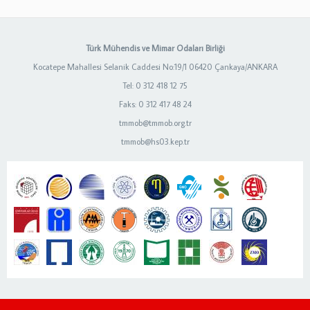
Türk Mühendis ve Mimar Odaları Birliği
Kocatepe Mahallesi Selanik Caddesi No:19/1 06420 Çankaya/ANKARA
Tel: 0 312 418 12 75
Faks: 0 312 417 48 24
tmmob@tmmob.org.tr
tmmob@hs03.kep.tr