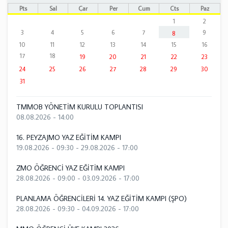
Pts
Sal
Çar
Per
Cum
Cts
Paz
1
2
3
4
5
6
7
9
8
10
11
12
13
14
15
16
17
18
19
20
21
22
23
24
25
26
27
28
29
30
31
TMMOB YÖNETİM KURULU TOPLANTISI
08.08.2026 - 14:00
16. PEYZAJMO YAZ EĞİTİM KAMPI
19.08.2026 - 09:30
-
29.08.2026 - 17:00
ZMO ÖĞRENCİ YAZ EĞİTİM KAMPI
28.08.2026 - 09:00
-
03.09.2026 - 17:00
PLANLAMA ÖĞRENCİLERİ 14. YAZ EĞİTİM KAMPI (ŞPO)
28.08.2026 - 09:30
-
04.09.2026 - 17:00