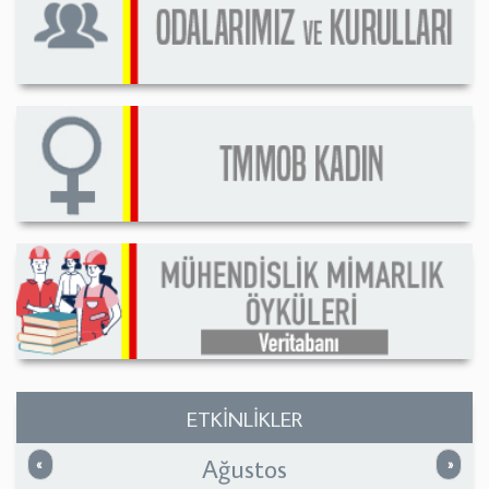
ETKİNLİKLER
Ağustos
Önceki
Sonrak
«
»