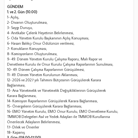
GÜNDEM
1. ve 2. Gün (10.00)
1- Açılış,
2- Divanın Oluşturulması,
3- Saygı Duruşu,
4- Anıtkabir Çelenk Heyetinin Belirlenmesi,
5- Oda Yönetim Kurulu Başkanının Açılış Konuşması,
6- Hasan Balıkçı Onur Ödülünün verilmesi,
7- Konukların Konuşması,
8- Komisyonların Oluşturulması,
9- 49. Dönem Yönetim Kurulu Çalışma Raporu, Mali Rapor ve
Denetleme Kurulu ile Onur Kurulu Çalışma Raporlarının Sunulması,
10- 49. Dönem Çalışma Raporlarının Görüşülmesi,
11- 49. Dönem Yönetim Kurulunun Aklanması,
12- 2026 ve 2027 yılı Tahmini Bütçesinin Görüşülerek Karara
Bağlanması,
13- Ana Yönetmelik ve Yönetmelik Değişikliklerinin Görüşülerek
Karara Bağlanması,
14- Komisyon Raporlarının Görüşülerek Karara Bağlanması,
15- Önergelerin Görüşülerek Karara Bağlanması,
16- EMO Yönetim Kurulu, EMO Onur Kurulu, EMO Denetleme Kurulu,
TMMOB Delegeleri Asıl ve Yedek Adayları ile TMMOB Kurullarına
Önerilecek Adayların Belirlenmesi,
17- Dilek ve Öneriler
18- Kapanış
3. Gün (09.00-17.00)