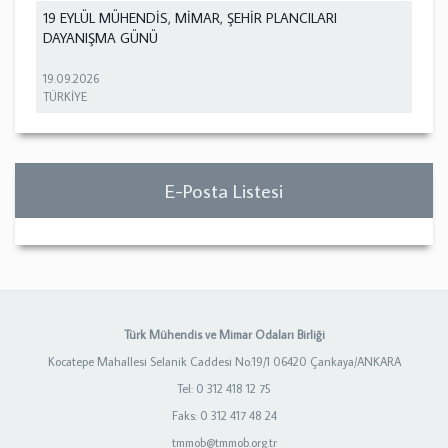
19 EYLÜL MÜHENDİS, MİMAR, ŞEHİR PLANCILARI
DAYANIŞMA GÜNÜ
19.09.2026
TÜRKİYE
E-Posta Listesi
Türk Mühendis ve Mimar Odaları Birliği
Kocatepe Mahallesi Selanik Caddesi No:19/1 06420 Çankaya/ANKARA
Tel: 0 312 418 12 75
Faks: 0 312 417 48 24
tmmob@tmmob.org.tr