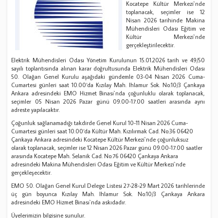
Kocatepe Kültür Merkezi`nde
toplanacak, seçimler ise 12
Nisan 2026 tarihinde Makina
Mühendisleri Odası Eğitim ve
Kültür Merkezi`nde
gerçekleştirilecektir.
Elektrik Mühendisleri Odası Yönetim Kurulunun 15.01.2026 tarih ve 49/50
sayılı toplantısında alınan karar doğrultusunda Elektrik Mühendisleri Odası
50. Olağan Genel Kurulu aşağıdaki gündemle 03-04 Nisan 2026 Cuma-
Cumartesi günleri saat 10.00‘da Kızılay Mah. Ihlamur Sok. No:10/3 Çankaya
Ankara adresindeki EMO Hizmet Binası`nda çoğunluklu olarak toplanacak,
seçimler 05 Nisan 2026 Pazar günü 09.00-17.00 saatleri arasında aynı
adreste yapılacaktır.
Çoğunluk sağlanamadığı takdirde Genel Kurul 10-11 Nisan 2026 Cuma-
Cumartesi günleri saat 10.00‘da Kültür Mah. Kızılırmak Cad. No:36 06420
Çankaya Ankara adresindeki Kocatepe Kültür Merkezi`nde çoğunluksuz
olarak toplanacak, seçimler ise 12 Nisan 2026 Pazar günü 09.00-17.00 saatler
arasında Kocatepe Mah. Selanik Cad. No:76 06420 Çankaya Ankara
adresindeki Makina Mühendisleri Odası Eğitim ve Kültür Merkezi`nde
gerçekleşecektir.
EMO 50. Olağan Genel Kurul Delege Listesi 27-28-29 Mart 2026 tarihlerinde
üç gün boyunca Kızılay Mah. Ihlamur Sok. No:10/3 Çankaya Ankara
adresindeki EMO Hizmet Binası`nda askıdadır.
Üyelerimizin bilgisine sunulur.