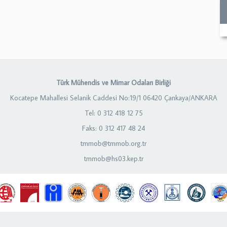
Türk Mühendis ve Mimar Odaları Birliği
Kocatepe Mahallesi Selanik Caddesi No:19/1 06420 Çankaya/ANKARA
Tel: 0 312 418 12 75
Faks: 0 312 417 48 24
tmmob@tmmob.org.tr
tmmob@hs03.kep.tr