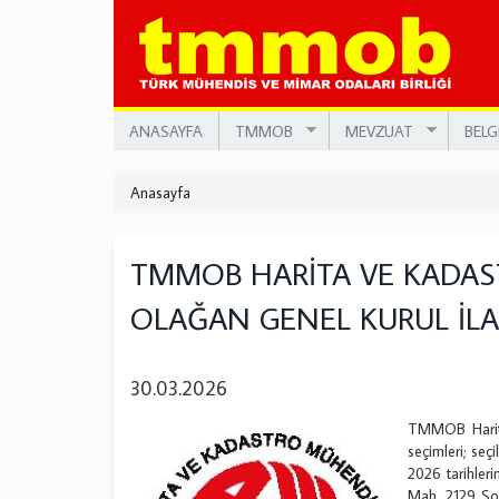
Ana
içeriğe
atla
ANASAYFA
TMMOB
MEVZUAT
BELG
Anasayfa
TMMOB HARİTA VE KADAST
OLAĞAN GENEL KURUL İLA
30.03.2026
TMMOB Harita
seçimleri; se
2026 tarihle
Mah. 2129 Sok