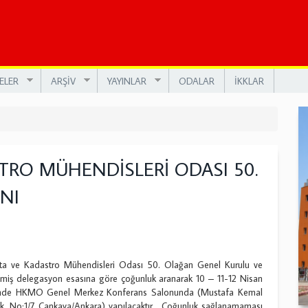
ELER
ARŞİV
YAYINLAR
ODALAR
İKKLAR
RO MÜHENDİSLERİ ODASI 50.
NI
 ve Kadastro Mühendisleri Odası 50. Olağan Genel Kurulu ve
çilmiş delegasyon esasına göre çoğunluk aranarak 10 – 11-12 Nisan
rinde HKMO Genel Merkez Konferans Salonunda (Mustafa Kemal
. No:1/7 Çankaya/Ankara) yapılacaktır. Çoğunluk sağlanamaması