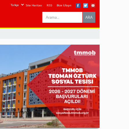
Site Haritası
RSS
Bize Ulaşın
Search
ARA
this
site