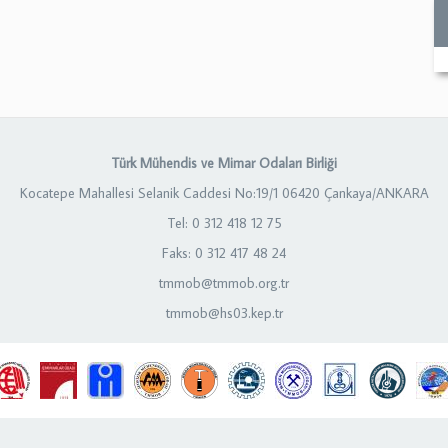
Türk Mühendis ve Mimar Odaları Birliği
Kocatepe Mahallesi Selanik Caddesi No:19/1 06420 Çankaya/ANKARA
Tel: 0 312 418 12 75
Faks: 0 312 417 48 24
tmmob@tmmob.org.tr
tmmob@hs03.kep.tr