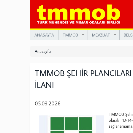
Ana
içeriğe
atla
ANASAYFA
TMMOB
MEVZUAT
BELG
Anasayfa
TMMOB ŞEHİR PLANCILARI
İLANI
05.03.2026
TMMOB Şehir P
olarak 13-14
sağlanamaması