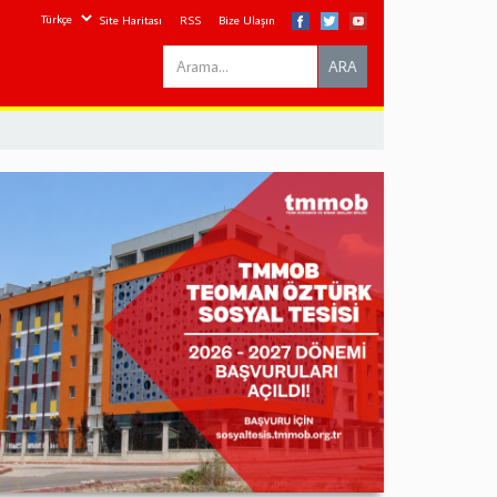
Site Haritası
RSS
Bize Ulaşın
Search
ARA
this
site