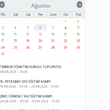
Ağustos
Önceki
Sonraki
«
»
Pts
Sal
Çar
Per
Cum
Cts
Paz
1
2
3
4
5
6
7
9
8
10
11
12
13
14
15
16
17
18
19
20
21
22
23
24
25
26
27
28
29
30
31
TMMOB YÖNETİM KURULU TOPLANTISI
08.08.2026 - 14:00
16. PEYZAJMO YAZ EĞİTİM KAMPI
19.08.2026 - 09:30
-
29.08.2026 - 17:00
ZMO ÖĞRENCİ YAZ EĞİTİM KAMPI
28.08.2026 - 09:00
-
03.09.2026 - 17:00