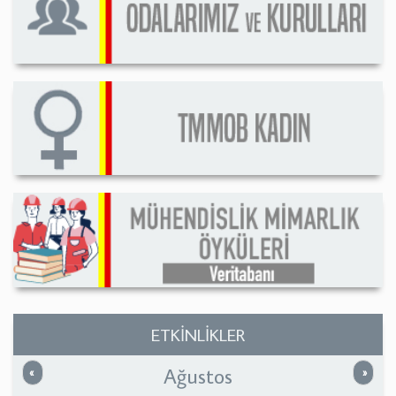
ETKİNLİKLER
Ağustos
Önceki
Sonrak
«
»