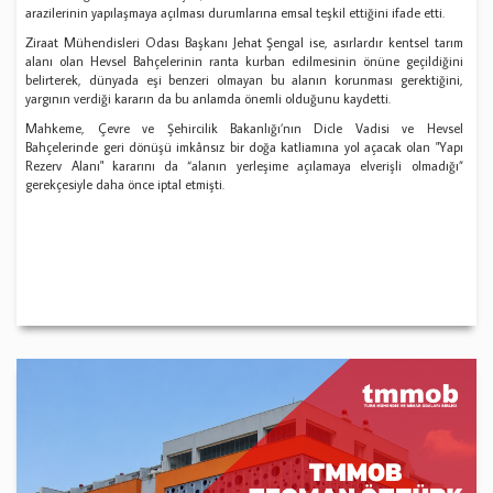
arazilerinin yapılaşmaya açılması durumlarına emsal teşkil ettiğini ifade etti.
Ziraat Mühendisleri Odası Başkanı Jehat Şengal ise, asırlardır kentsel tarım
alanı olan Hevsel Bahçelerinin ranta kurban edilmesinin önüne geçildiğini
belirterek, dünyada eşi benzeri olmayan bu alanın korunması gerektiğini,
yargının verdiği kararın da bu anlamda önemli olduğunu kaydetti.
Mahkeme, Çevre ve Şehircilik Bakanlığı’nın Dicle Vadisi ve Hevsel
Bahçelerinde geri dönüşü imkânsız bir doğa katliamına yol açacak olan "Yapı
Rezerv Alanı" kararını da “alanın yerleşime açılamaya elverişli olmadığı”
gerekçesiyle daha önce iptal etmişti.