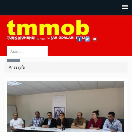
Site Haritası
RSS
Bize Ulaşın
Search
ARA
this
Anasayfa
site