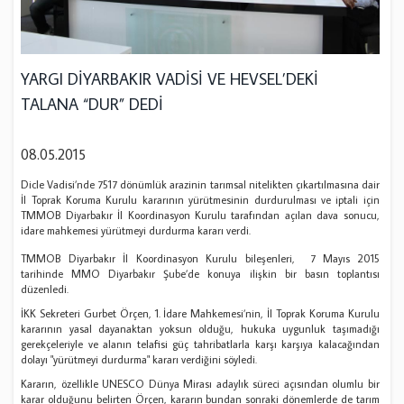
YARGI DİYARBAKIR VADİSİ VE HEVSEL’DEKİ
TALANA “DUR” DEDİ
08.05.2015
Dicle Vadisi’nde 7517 dönümlük arazinin tarımsal nitelikten çıkartılmasına dair
İl Toprak Koruma Kurulu kararının yürütmesinin durdurulması ve iptali için
TMMOB Diyarbakır İl Koordinasyon Kurulu tarafından açılan dava sonucu,
idare mahkemesi yürütmeyi durdurma kararı verdi.
TMMOB Diyarbakır İl Koordinasyon Kurulu bileşenleri, 7 Mayıs 2015
tarihinde MMO Diyarbakır Şube’de konuya ilişkin bir basın toplantısı
düzenledi.
İKK Sekreteri Gurbet Örçen, 1. İdare Mahkemesi’nin, İl Toprak Koruma Kurulu
kararının yasal dayanaktan yoksun olduğu, hukuka uygunluk taşımadığı
gerekçeleriyle ve alanın telafisi güç tahribatlarla karşı karşıya kalacağından
dolayı "yürütmeyi durdurma" kararı verdiğini söyledi.
Kararın, özellikle UNESCO Dünya Mirası adaylık süreci açısından olumlu bir
karar olduğunu belirten Örçen, kararın bundan sonraki dönemlerde de tarım