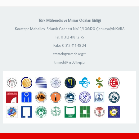
Türk Mühendis ve Mimar Odaları Birliği
Kocatepe Mahallesi Selanik Caddesi No:19/1 06420 Çankaya/ANKARA
Tel: 0 312 418 12 75
Faks: 0 312 417 48 24
tmmob@tmmob.org.tr
tmmob@hs03.kep.tr