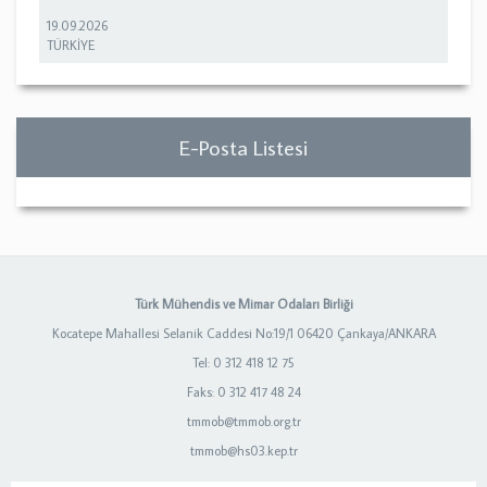
19.09.2026
TÜRKİYE
E-Posta Listesi
Türk Mühendis ve Mimar Odaları Birliği
Kocatepe Mahallesi Selanik Caddesi No:19/1 06420 Çankaya/ANKARA
Tel: 0 312 418 12 75
Faks: 0 312 417 48 24
tmmob@tmmob.org.tr
tmmob@hs03.kep.tr