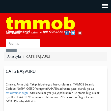
Site Haritası
RSS
Bize Ulaşın
Search
ARA
this
Anasayfa
CATS BAŞVURU
site
CATS BAŞVURU
Cinsiyet Ayrımcılığı Takip Sekreteryası başvurularınızı; TMMOB Selanik
Caddesi No:19/1 06650 Yenişehir/ANKARA adresine yazılı olarak, ya da
cats@tmmob.org.tr
adresine mail yoluyla yapabilirsiniz. Telefonla bilgi almak
için 0 533 747 98 96 numaralı telefondan CATS Sekreteri Özgür Cemile
GÖKTAŞ'a ulaşabilirsiniz.