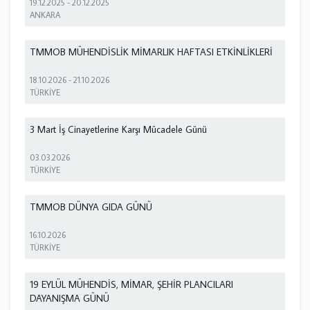
19.12.2025
-
20.12.2025
ANKARA
TMMOB MÜHENDİSLİK MİMARLIK HAFTASI ETKİNLİKLERİ
18.10.2026
-
21.10.2026
TÜRKİYE
3 Mart İş Cinayetlerine Karşı Mücadele Günü
03.03.2026
TÜRKİYE
TMMOB DÜNYA GIDA GÜNÜ
16.10.2026
TÜRKİYE
19 EYLÜL MÜHENDİS, MİMAR, ŞEHİR PLANCILARI
DAYANIŞMA GÜNÜ