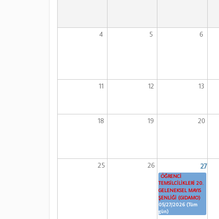
4
5
6
11
12
13
18
19
20
25
26
27
ÖĞRENCİ
TEMSİLCİLİKLERİ 20.
GELENEKSEL MAYIS
ŞENLİĞİ (GIDAMO)
05/27/2026 (Tüm
gün)