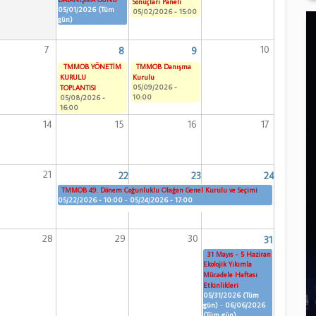
Sonuçları Paneli
05/01/2026 (Tüm
05/02/2026 - 15:00
gün)
7
10
8
9
TMMOB YÖNETİM
TMMOB Danışma
KURULU
Kurulu
05/09/2026 -
TOPLANTISI
10:00
05/08/2026 -
16:00
14
15
16
17
21
22
23
24
TMMOB 49. Dönem Çoğunluklu Olağan Genel Kurulu ve Seçimi
05/22/2026 - 10:00
-
05/24/2026 - 17:00
28
29
30
31
31 Mayıs - 5 Haziran
Ekolojik Yıkımla
Mücadele Haftası
Etkinlikleri
05/31/2026 (Tüm
gün)
-
06/06/2026
(Tüm gün)