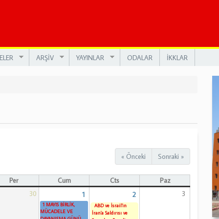
ELER
ARŞİV
YAYINLAR
ODALAR
İKKLAR
« Önceki
Sonraki »
Per
Cum
Cts
Paz
30
3
1
2
1 MAYIS BİRLİK,
ABD ve İsrail'in
MÜCADELE VE
İran'a Saldırısı ve
DAYANIŞMA GÜNÜ