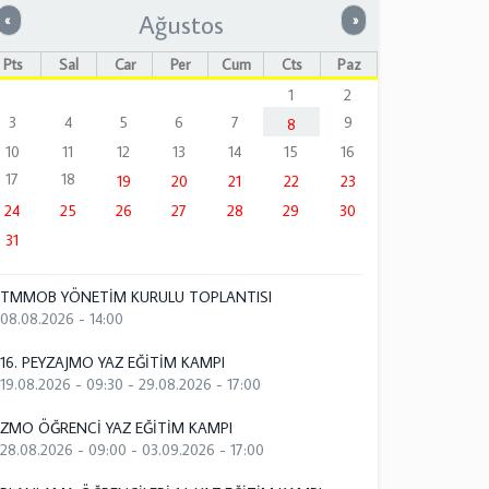
Ağustos
Önceki
Sonraki
«
»
Pts
Sal
Çar
Per
Cum
Cts
Paz
1
2
3
4
5
6
7
9
8
10
11
12
13
14
15
16
17
18
19
20
21
22
23
24
25
26
27
28
29
30
31
TMMOB YÖNETİM KURULU TOPLANTISI
08.08.2026 - 14:00
16. PEYZAJMO YAZ EĞİTİM KAMPI
19.08.2026 - 09:30
-
29.08.2026 - 17:00
ZMO ÖĞRENCİ YAZ EĞİTİM KAMPI
28.08.2026 - 09:00
-
03.09.2026 - 17:00