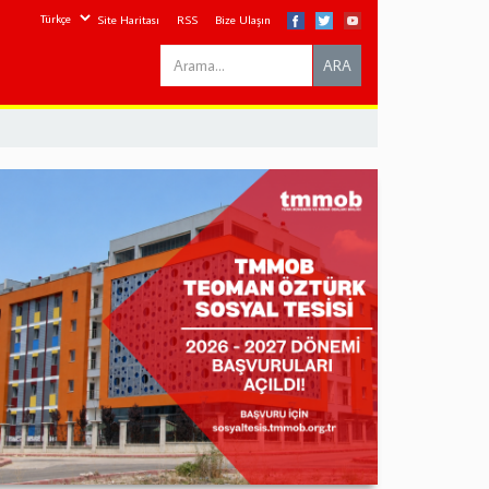
Site Haritası
RSS
Bize Ulaşın
Search
ARA
this
site