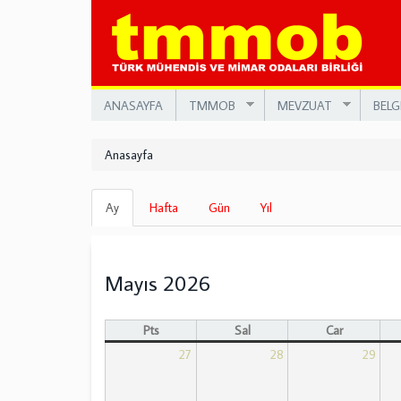
Ana
içeriğe
atla
ANASAYFA
TMMOB
MEVZUAT
BELG
Anasayfa
Birincil
Ay
(etkin
Hafta
Gün
Yıl
sekmeler
sekme)
Mayıs 2026
Pts
Sal
Çar
27
28
29