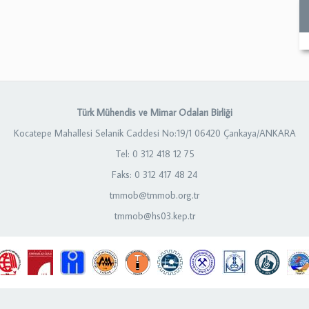
Türk Mühendis ve Mimar Odaları Birliği
Kocatepe Mahallesi Selanik Caddesi No:19/1 06420 Çankaya/ANKARA
Tel: 0 312 418 12 75
Faks: 0 312 417 48 24
tmmob@tmmob.org.tr
tmmob@hs03.kep.tr