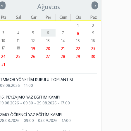
Ağustos
Önceki
Sonraki
«
»
Pts
Sal
Çar
Per
Cum
Cts
Paz
1
2
3
4
5
6
7
9
8
10
11
12
13
14
15
16
17
18
19
20
21
22
23
24
25
26
27
28
29
30
31
TMMOB YÖNETİM KURULU TOPLANTISI
08.08.2026 - 14:00
16. PEYZAJMO YAZ EĞİTİM KAMPI
19.08.2026 - 09:30
-
29.08.2026 - 17:00
ZMO ÖĞRENCİ YAZ EĞİTİM KAMPI
28.08.2026 - 09:00
-
03.09.2026 - 17:00