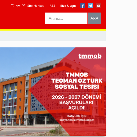
Site Haritası
RSS
Bize Ulaşın
Search
ARA
this
site