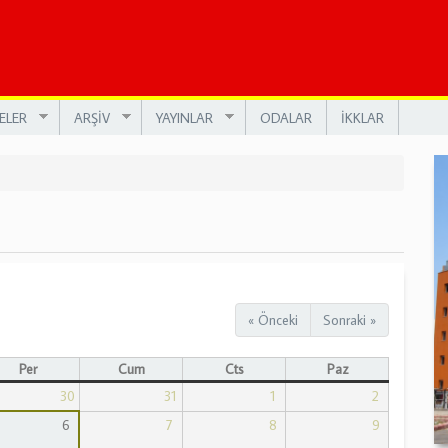
ELER
ARŞİV
YAYINLAR
ODALAR
İKKLAR
« Önceki
Sonraki »
Per
Cum
Cts
Paz
30
31
1
2
6
7
8
9