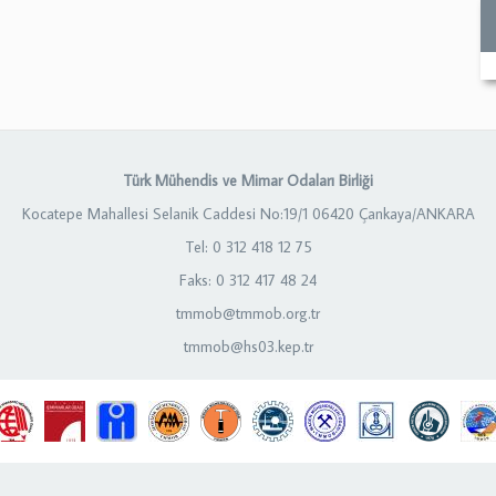
Türk Mühendis ve Mimar Odaları Birliği
Kocatepe Mahallesi Selanik Caddesi No:19/1 06420 Çankaya/ANKARA
Tel: 0 312 418 12 75
Faks: 0 312 417 48 24
tmmob@tmmob.org.tr
tmmob@hs03.kep.tr