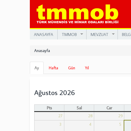
Ana
içeriğe
atla
ANASAYFA
TMMOB
MEVZUAT
BELG
Anasayfa
Birincil
Ay
(etkin
Hafta
Gün
Yıl
sekmeler
sekme)
Ağustos 2026
Pts
Sal
Çar
27
28
29
3
4
5