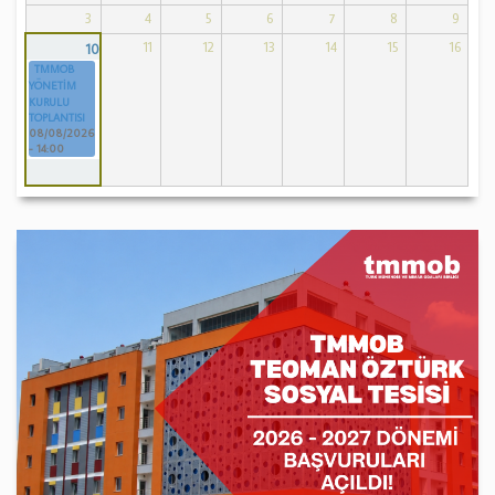
3
4
5
6
7
8
9
11
12
13
14
15
16
10
TMMOB
YÖNETİM
KURULU
TOPLANTISI
08/08/2026
- 14:00