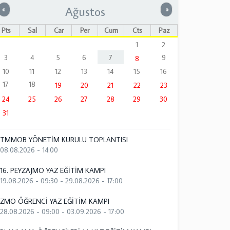
Ağustos
Önceki
Sonraki
«
»
Pts
Sal
Çar
Per
Cum
Cts
Paz
1
2
3
4
5
6
7
9
8
10
11
12
13
14
15
16
17
18
19
20
21
22
23
24
25
26
27
28
29
30
31
TMMOB YÖNETİM KURULU TOPLANTISI
08.08.2026 - 14:00
16. PEYZAJMO YAZ EĞİTİM KAMPI
19.08.2026 - 09:30
-
29.08.2026 - 17:00
ZMO ÖĞRENCİ YAZ EĞİTİM KAMPI
28.08.2026 - 09:00
-
03.09.2026 - 17:00