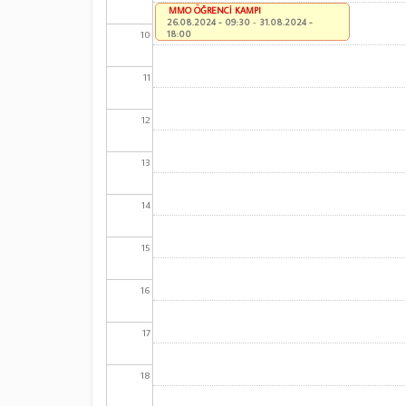
MMO ÖĞRENCİ KAMPI
26.08.2024 - 09:30
-
31.08.2024 -
10
18:00
11
12
13
14
15
16
17
18