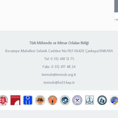
Türk Mühendis ve Mimar Odaları Birliği
Kocatepe Mahallesi Selanik Caddesi No:19/1 06420 Çankaya/ANKARA
Tel: 0 312 418 12 75
Faks: 0 312 417 48 24
tmmob@tmmob.org.tr
tmmob@hs03.kep.tr