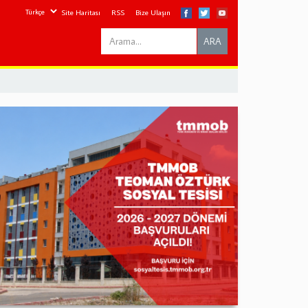
Site Haritası
RSS
Bize Ulaşın
Search
ARA
this
site