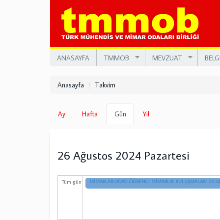
Ana
içeriğe
atla
ANASAYFA
TMMOB
MEVZUAT
BELG
Anasayfa
Takvim
Birincil
Ay
Hafta
Gün
(etkin
Yıl
sekmeler
sekme)
26 Ağustos 2024 Pazartesi
Tüm gün
MİMARLAR ODASI ÖĞRENCİ MİMARLIK BULUŞMALARI 2024