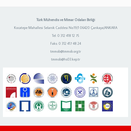
Türk Mühendis ve Mimar Odaları Birliği
Kocatepe Mahallesi Selanik Caddesi No:19/1 06420 Çankaya/ANKARA
Tel: 0 312 418 12 75
Faks: 0 312 417 48 24
tmmob@tmmob.org.tr
tmmob@hs03.kep.tr