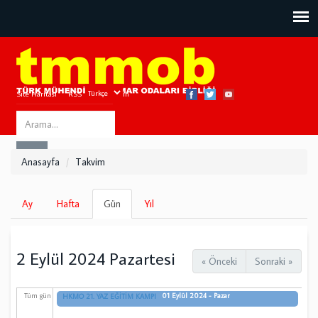
Site Haritası
RSS
Bize Ulaşın
Search
ARA
this
Anasayfa
Takvim
site
Birincil
Ay
Hafta
Gün
(etkin
Yıl
sekmeler
sekme)
2 Eylül 2024 Pazartesi
« Önceki
Sonraki »
01 Eylül 2024 - Pazar
Tüm gün
HKMO 21. YAZ EĞİTİM KAMPI