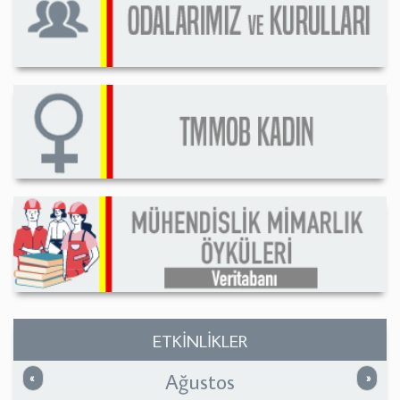
ETKİNLİKLER
Ağustos
Önceki
Sonrak
«
»