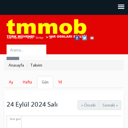
Site Haritası
RSS
Bize Ulaşın
Search
ARA
this
Anasayfa
Takvim
site
Birincil
Ay
Hafta
Gün
(etkin
Yıl
sekmeler
sekme)
24 Eylül 2024 Salı
« Önceki
Sonraki »
Tüm gün