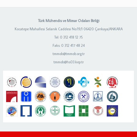
Türk Mühendis ve Mimar Odaları Birliği
Kocatepe Mahallesi Selanik Caddesi No:19/1 06420 Çankaya/ANKARA
Tel: 0 312 418 12 75
Faks: 0 312 417 48 24
tmmob@tmmob.org.tr
tmmob@hs03.kep.tr