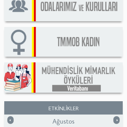
ETKİNLİKLER
Ağustos
Önceki
Sonrak
«
»