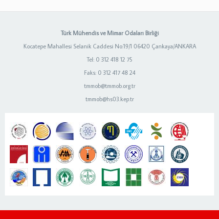
Türk Mühendis ve Mimar Odaları Birliği
Kocatepe Mahallesi Selanik Caddesi No:19/1 06420 Çankaya/ANKARA
Tel: 0 312 418 12 75
Faks: 0 312 417 48 24
tmmob@tmmob.org.tr
tmmob@hs03.kep.tr