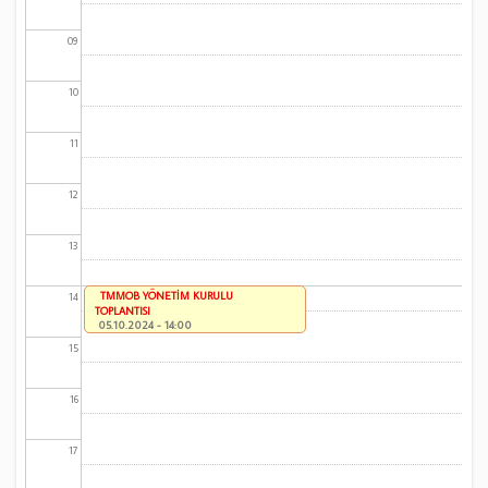
09
10
11
12
13
TMMOB YÖNETİM KURULU
14
TOPLANTISI
05.10.2024 - 14:00
15
16
17