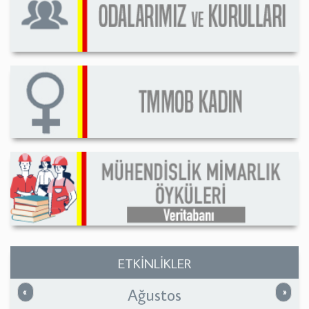
ETKİNLİKLER
Ağustos
Önceki
Sonrak
«
»