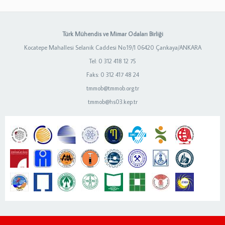
Türk Mühendis ve Mimar Odaları Birliği
Kocatepe Mahallesi Selanik Caddesi No:19/1 06420 Çankaya/ANKARA
Tel: 0 312 418 12 75
Faks: 0 312 417 48 24
tmmob@tmmob.org.tr
tmmob@hs03.kep.tr