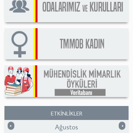
ETKİNLİKLER
Ağustos
Önceki
Sonrak
«
»