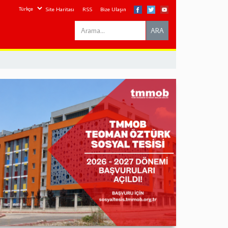
Site Haritası
RSS
Bize Ulaşın
Search
ARA
this
site