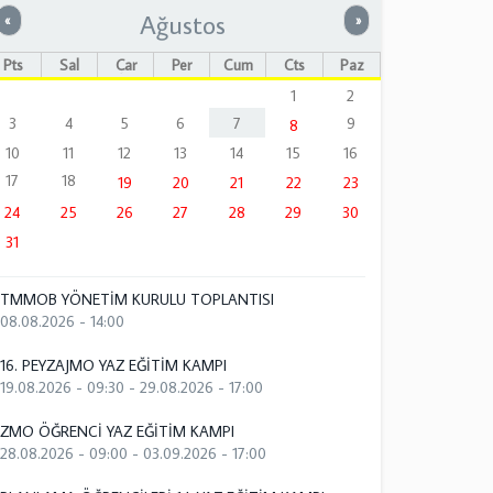
Ağustos
Önceki
Sonraki
«
»
Pts
Sal
Çar
Per
Cum
Cts
Paz
1
2
3
4
5
6
7
9
8
10
11
12
13
14
15
16
17
18
19
20
21
22
23
24
25
26
27
28
29
30
31
TMMOB YÖNETİM KURULU TOPLANTISI
08.08.2026 - 14:00
16. PEYZAJMO YAZ EĞİTİM KAMPI
19.08.2026 - 09:30
-
29.08.2026 - 17:00
ZMO ÖĞRENCİ YAZ EĞİTİM KAMPI
28.08.2026 - 09:00
-
03.09.2026 - 17:00