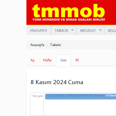
Ana
içeriğe
atla
ANASAYFA
TMMOB
MEVZUAT
BELG
Anasayfa
Takvim
Birincil
Ay
Hafta
Gün
(etkin
Yıl
sekmeler
sekme)
8 Kasım 2024 Cuma
07 Kası
Tüm gün
6. GELENEKSEL GIDALAR SEMPOZYUMU (Mersin)