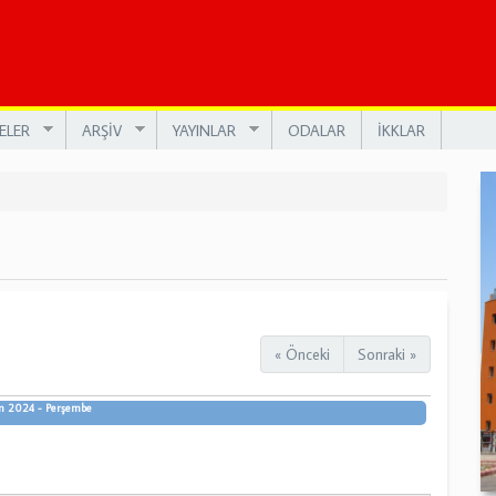
ELER
ARŞİV
YAYINLAR
ODALAR
İKKLAR
« Önceki
Sonraki »
m 2024 - Perşembe