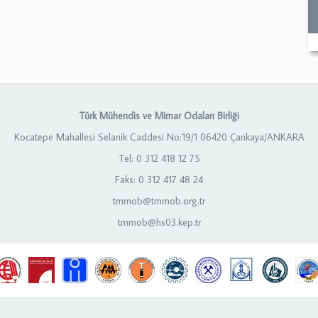
Türk Mühendis ve Mimar Odaları Birliği
Kocatepe Mahallesi Selanik Caddesi No:19/1 06420 Çankaya/ANKARA
Tel: 0 312 418 12 75
Faks: 0 312 417 48 24
tmmob@tmmob.org.tr
tmmob@hs03.kep.tr