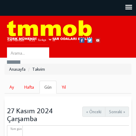
Site Haritası
RSS
Bize Ulaşın
Search
ARA
this
Anasayfa
Takvim
site
Birincil
Ay
Hafta
Gün
(etkin
Yıl
sekmeler
sekme)
27 Kasım 2024
« Önceki
Sonraki »
Çarşamba
Tüm gün