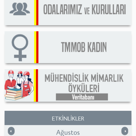
ETKİNLİKLER
Ağustos
Önceki
Sonrak
«
»