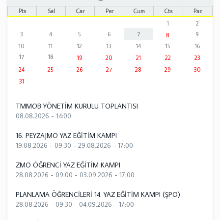
Pts
Sal
Çar
Per
Cum
Cts
Paz
1
2
3
4
5
6
7
9
8
10
11
12
13
14
15
16
17
18
19
20
21
22
23
24
25
26
27
28
29
30
31
TMMOB YÖNETİM KURULU TOPLANTISI
08.08.2026 - 14:00
16. PEYZAJMO YAZ EĞİTİM KAMPI
19.08.2026 - 09:30
-
29.08.2026 - 17:00
ZMO ÖĞRENCİ YAZ EĞİTİM KAMPI
28.08.2026 - 09:00
-
03.09.2026 - 17:00
PLANLAMA ÖĞRENCİLERİ 14. YAZ EĞİTİM KAMPI (ŞPO)
28.08.2026 - 09:30
-
04.09.2026 - 17:00