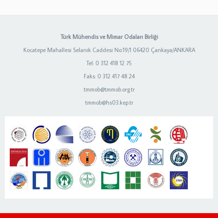
Türk Mühendis ve Mimar Odaları Birliği
Kocatepe Mahallesi Selanik Caddesi No:19/1 06420 Çankaya/ANKARA
Tel: 0 312 418 12 75
Faks: 0 312 417 48 24
tmmob@tmmob.org.tr
tmmob@hs03.kep.tr