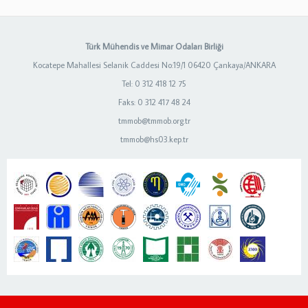
Türk Mühendis ve Mimar Odaları Birliği
Kocatepe Mahallesi Selanik Caddesi No:19/1 06420 Çankaya/ANKARA
Tel: 0 312 418 12 75
Faks: 0 312 417 48 24
tmmob@tmmob.org.tr
tmmob@hs03.kep.tr