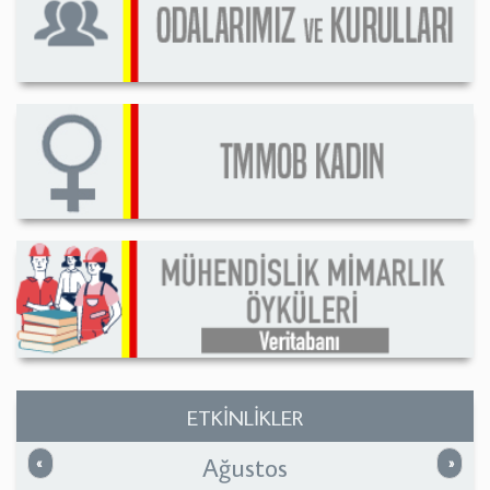
ETKİNLİKLER
Ağustos
Önceki
Sonrak
«
»