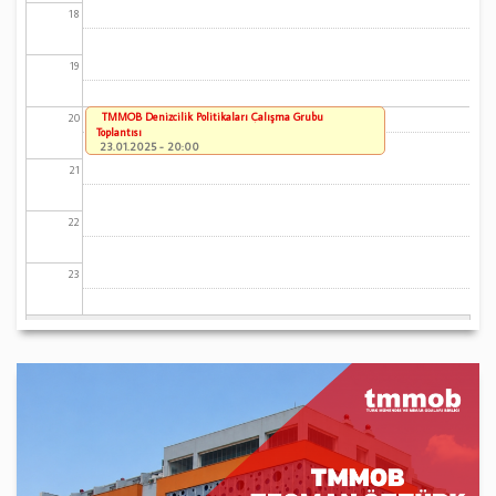
18
19
TMMOB Denizcilik Politikaları Çalışma Grubu
20
Toplantısı
23.01.2025 - 20:00
21
22
23