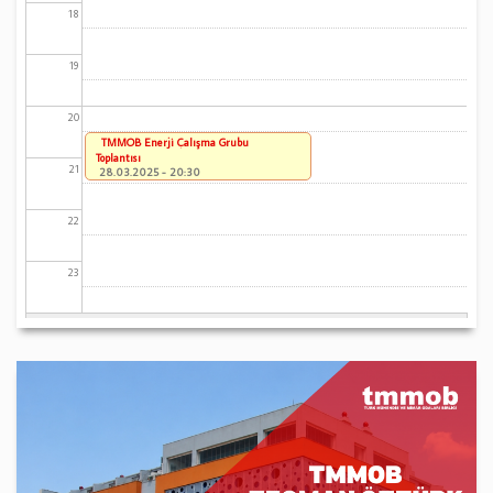
18
19
20
TMMOB Enerji Çalışma Grubu
Toplantısı
21
28.03.2025 - 20:30
22
23