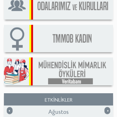
ETKİNLİKLER
Ağustos
Önceki
Sonrak
«
»