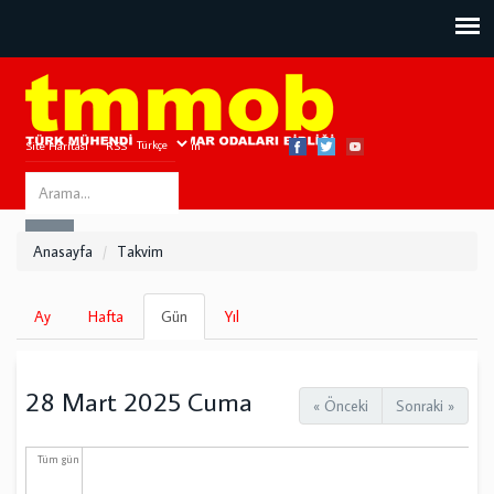
Site Haritası
RSS
Bize Ulaşın
Search
ARA
this
Anasayfa
Takvim
site
Birincil
Ay
Hafta
Gün
(etkin
Yıl
sekmeler
sekme)
28 Mart 2025 Cuma
« Önceki
Sonraki »
Tüm gün