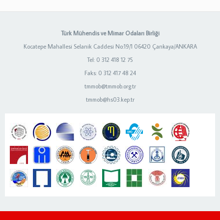
Türk Mühendis ve Mimar Odaları Birliği
Kocatepe Mahallesi Selanik Caddesi No:19/1 06420 Çankaya/ANKARA
Tel: 0 312 418 12 75
Faks: 0 312 417 48 24
tmmob@tmmob.org.tr
tmmob@hs03.kep.tr