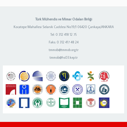
Türk Mühendis ve Mimar Odaları Birliği
Kocatepe Mahallesi Selanik Caddesi No:19/1 06420 Çankaya/ANKARA
Tel: 0 312 418 12 75
Faks: 0 312 417 48 24
tmmob@tmmob.org.tr
tmmob@hs03.kep.tr