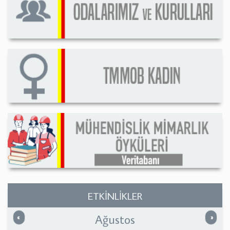
ETKİNLİKLER
Ağustos
Önceki
Sonrak
«
»