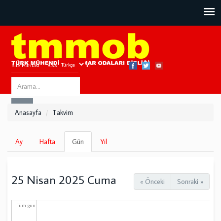
Site Haritası
RSS
Bize Ulaşın
Search
ARA
this
Anasayfa
Takvim
site
Birincil
Ay
Hafta
Gün
(etkin
Yıl
sekmeler
sekme)
25 Nisan 2025 Cuma
« Önceki
Sonraki »
Tüm gün