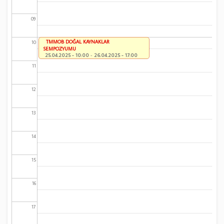
09
TMMOB DOĞAL KAYNAKLAR
10
SEMPOZYUMU
25.04.2025 - 10:00
-
26.04.2025 - 17:00
11
12
13
14
15
16
17