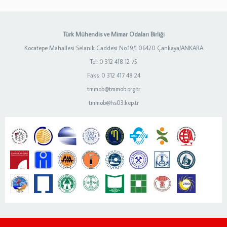
Türk Mühendis ve Mimar Odaları Birliği
Kocatepe Mahallesi Selanik Caddesi No:19/1 06420 Çankaya/ANKARA
Tel: 0 312 418 12 75
Faks: 0 312 417 48 24
tmmob@tmmob.org.tr
tmmob@hs03.kep.tr