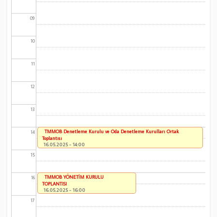
09
10
11
12
13
TMMOB Denetleme Kurulu ve Oda Denetleme Kurulları Ortak
14
Toplantısı
16.05.2025 - 14:00
15
TMMOB YÖNETİM KURULU
16
TOPLANTISI
16.05.2025 - 16:00
17