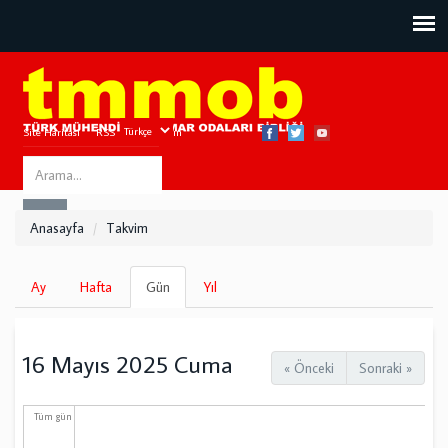
Site Haritası
RSS
Bize Ulaşın
Search
ARA
this
Anasayfa
Takvim
site
Birincil
Ay
Hafta
Gün
(etkin
Yıl
sekmeler
sekme)
16 Mayıs 2025 Cuma
« Önceki
Sonraki »
Tüm gün