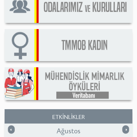
ETKİNLİKLER
Ağustos
Önceki
Sonrak
«
»