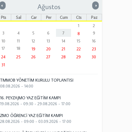
Ağustos
Önceki
Sonraki
«
»
Pts
Sal
Çar
Per
Cum
Cts
Paz
1
2
3
4
5
6
7
9
8
10
11
12
13
14
15
16
17
18
19
20
21
22
23
24
25
26
27
28
29
30
31
TMMOB YÖNETİM KURULU TOPLANTISI
08.08.2026 - 14:00
16. PEYZAJMO YAZ EĞİTİM KAMPI
19.08.2026 - 09:30
-
29.08.2026 - 17:00
ZMO ÖĞRENCİ YAZ EĞİTİM KAMPI
28.08.2026 - 09:00
-
03.09.2026 - 17:00