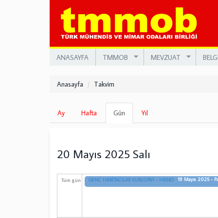
Ana
içeriğe
atla
ANASAYFA
TMMOB
MEVZUAT
BELG
Anasayfa
Takvim
Birincil
Ay
Hafta
Gün
(etkin
Yıl
sekmeler
sekme)
20 Mayıs 2025 Salı
19 Mayıs 2025 - Pa
Tüm gün
GENÇ HARİTACILAR KURULTAYI - HKMO