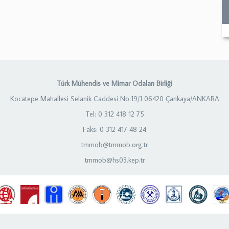
Türk Mühendis ve Mimar Odaları Birliği
Kocatepe Mahallesi Selanik Caddesi No:19/1 06420 Çankaya/ANKARA
Tel: 0 312 418 12 75
Faks: 0 312 417 48 24
tmmob@tmmob.org.tr
tmmob@hs03.kep.tr