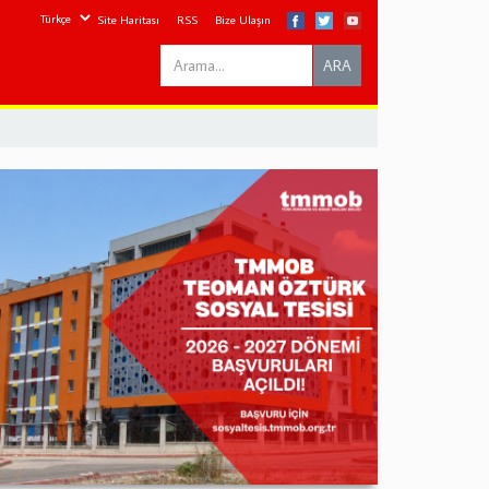
Site Haritası
RSS
Bize Ulaşın
Search
ARA
this
site