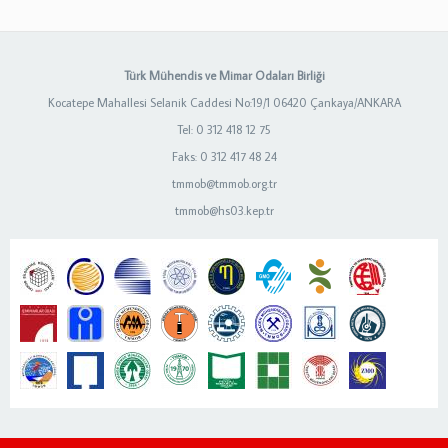
Türk Mühendis ve Mimar Odaları Birliği
Kocatepe Mahallesi Selanik Caddesi No:19/1 06420 Çankaya/ANKARA
Tel: 0 312 418 12 75
Faks: 0 312 417 48 24
tmmob@tmmob.org.tr
tmmob@hs03.kep.tr