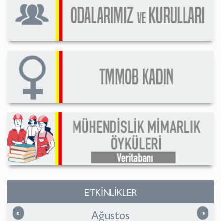
ETKİNLİKLER
Ağustos
Önceki
Sonrak
«
»