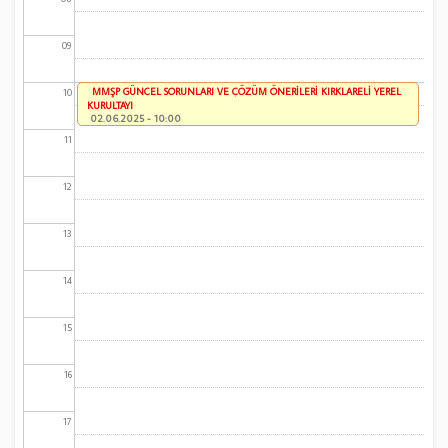
09
MMŞP GÜNCEL SORUNLARI VE ÇÖZÜM ÖNERİLERİ KIRKLARELİ YEREL
10
KURULTAYI
02.06.2025 - 10:00
11
12
13
14
15
16
17