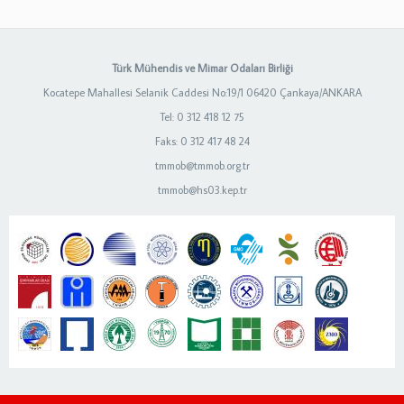
Türk Mühendis ve Mimar Odaları Birliği
Kocatepe Mahallesi Selanik Caddesi No:19/1 06420 Çankaya/ANKARA
Tel: 0 312 418 12 75
Faks: 0 312 417 48 24
tmmob@tmmob.org.tr
tmmob@hs03.kep.tr