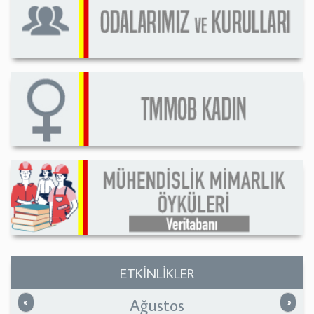
ETKİNLİKLER
Ağustos
Önceki
Sonrak
«
»