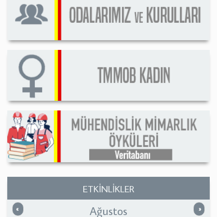
ETKİNLİKLER
Ağustos
Önceki
Sonrak
«
»