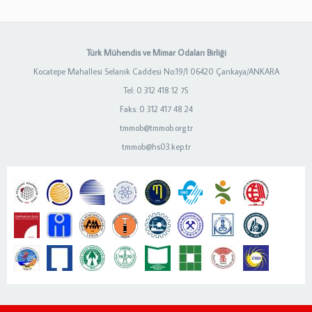
Türk Mühendis ve Mimar Odaları Birliği
Kocatepe Mahallesi Selanik Caddesi No:19/1 06420 Çankaya/ANKARA
Tel: 0 312 418 12 75
Faks: 0 312 417 48 24
tmmob@tmmob.org.tr
tmmob@hs03.kep.tr