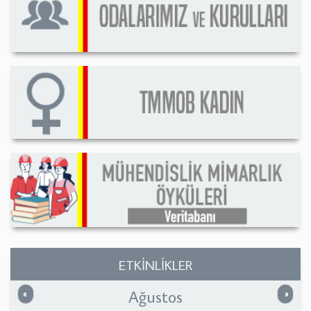
ETKİNLİKLER
Ağustos
Önceki
Sonrak
«
»