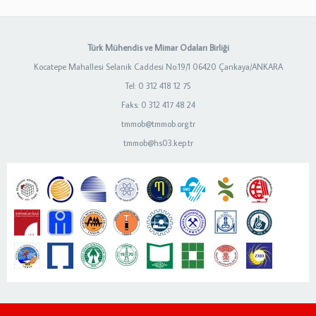
Türk Mühendis ve Mimar Odaları Birliği
Kocatepe Mahallesi Selanik Caddesi No:19/1 06420 Çankaya/ANKARA
Tel: 0 312 418 12 75
Faks: 0 312 417 48 24
tmmob@tmmob.org.tr
tmmob@hs03.kep.tr