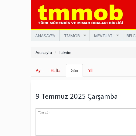
Ana
içeriğe
atla
ANASAYFA
TMMOB
MEVZUAT
BELG
Anasayfa
Takvim
Birincil
Ay
Hafta
Gün
(etkin
Yıl
sekmeler
sekme)
9 Temmuz 2025 Çarşamba
Tüm gün