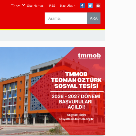
Site Haritası
RSS
Bize Ulaşın
Search
ARA
this
site