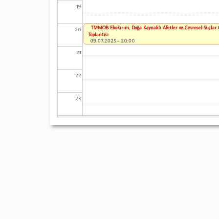
19
TMMOB Ekokırım, Doğa Kaynaklı Afetler ve Çevresel Suçlar
20
Toplantısı
09.07.2025 - 20:00
21
22
23