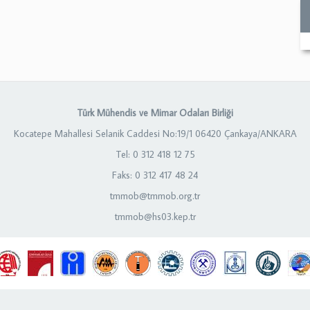
Türk Mühendis ve Mimar Odaları Birliği
Kocatepe Mahallesi Selanik Caddesi No:19/1 06420 Çankaya/ANKARA
Tel: 0 312 418 12 75
Faks: 0 312 417 48 24
tmmob@tmmob.org.tr
tmmob@hs03.kep.tr