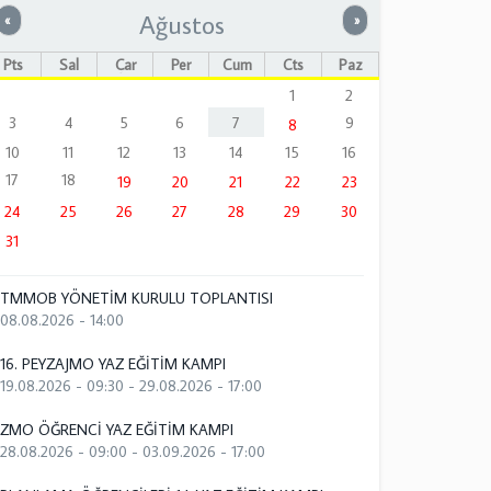
Ağustos
Önceki
Sonraki
«
»
Pts
Sal
Çar
Per
Cum
Cts
Paz
1
2
3
4
5
6
7
9
8
10
11
12
13
14
15
16
17
18
19
20
21
22
23
24
25
26
27
28
29
30
31
TMMOB YÖNETİM KURULU TOPLANTISI
08.08.2026 - 14:00
16. PEYZAJMO YAZ EĞİTİM KAMPI
19.08.2026 - 09:30
-
29.08.2026 - 17:00
ZMO ÖĞRENCİ YAZ EĞİTİM KAMPI
28.08.2026 - 09:00
-
03.09.2026 - 17:00