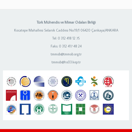
Türk Mühendis ve Mimar Odaları Birliği
Kocatepe Mahallesi Selanik Caddesi No:19/1 06420 Çankaya/ANKARA
Tel: 0 312 418 12 75
Faks: 0 312 417 48 24
tmmob@tmmob.org.tr
tmmob@hs03.kep.tr