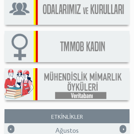
ETKİNLİKLER
Ağustos
Önceki
Sonrak
«
»