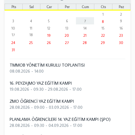
Pts
Sal
Çar
Per
Cum
Cts
Paz
1
2
3
4
5
6
7
9
8
10
11
12
13
14
15
16
17
18
19
20
21
22
23
24
25
26
27
28
29
30
31
TMMOB YÖNETİM KURULU TOPLANTISI
08.08.2026 - 14:00
16. PEYZAJMO YAZ EĞİTİM KAMPI
19.08.2026 - 09:30
-
29.08.2026 - 17:00
ZMO ÖĞRENCİ YAZ EĞİTİM KAMPI
28.08.2026 - 09:00
-
03.09.2026 - 17:00
PLANLAMA ÖĞRENCİLERİ 14. YAZ EĞİTİM KAMPI (ŞPO)
28.08.2026 - 09:30
-
04.09.2026 - 17:00