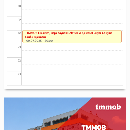
18
19
TMMOB Ekokırım, Doğa Kaynaklı Afetler ve Çevresel Suçlar Çalışma
20
Grubu Toplantısı
09.07.2025 - 20:00
21
22
23