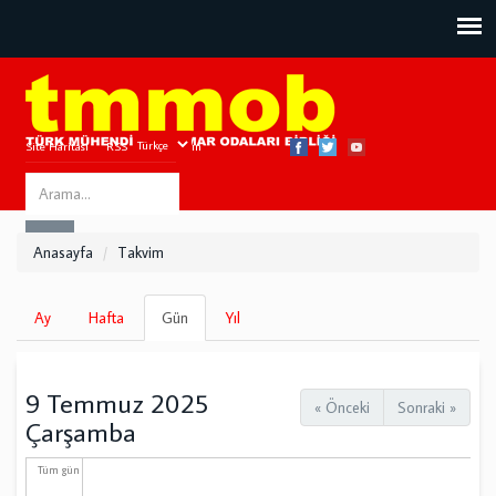
Site Haritası
RSS
Bize Ulaşın
Search
ARA
this
Anasayfa
Takvim
site
Birincil
Ay
Hafta
Gün
(etkin
Yıl
sekmeler
sekme)
9 Temmuz 2025
« Önceki
Sonraki »
Çarşamba
Tüm gün