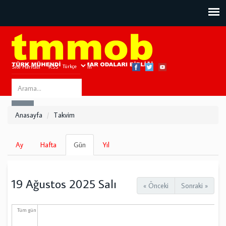
Site Haritası
RSS
Bize Ulaşın
Search
ARA
this
Anasayfa
Takvim
site
Birincil
Ay
Hafta
Gün
(etkin
Yıl
sekmeler
sekme)
19 Ağustos 2025 Salı
« Önceki
Sonraki »
Tüm gün