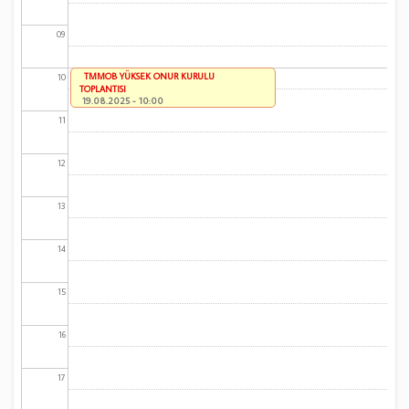
09
TMMOB YÜKSEK ONUR KURULU
10
TOPLANTISI
19.08.2025 - 10:00
11
12
13
14
15
16
17