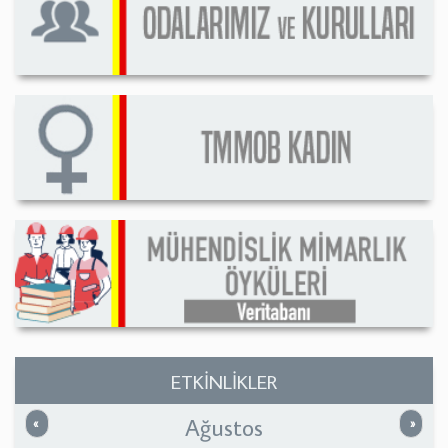
ETKİNLİKLER
Ağustos
Önceki
Sonrak
«
»