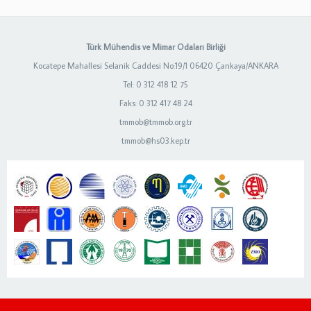
Türk Mühendis ve Mimar Odaları Birliği
Kocatepe Mahallesi Selanik Caddesi No:19/1 06420 Çankaya/ANKARA
Tel: 0 312 418 12 75
Faks: 0 312 417 48 24
tmmob@tmmob.org.tr
tmmob@hs03.kep.tr