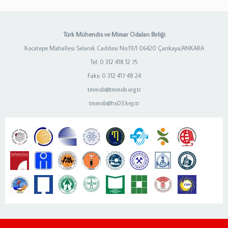
Türk Mühendis ve Mimar Odaları Birliği
Kocatepe Mahallesi Selanik Caddesi No:19/1 06420 Çankaya/ANKARA
Tel: 0 312 418 12 75
Faks: 0 312 417 48 24
tmmob@tmmob.org.tr
tmmob@hs03.kep.tr