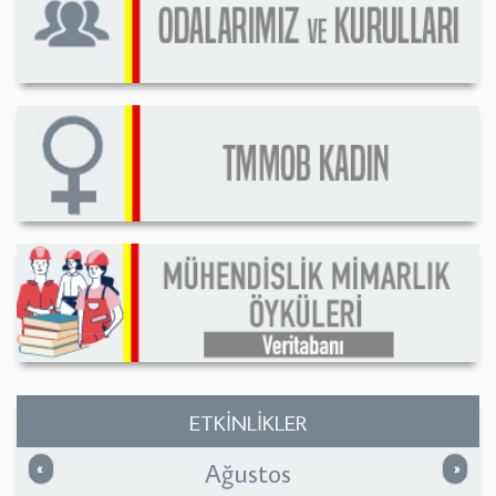
ETKİNLİKLER
Ağustos
Önceki
Sonrak
«
»