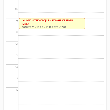
09
XI. BAKIM TEKNOLOJİLERİ KONGRE VE SERGİSİ
10
(MMO)
16.10.2025 - 10:00
-
18.10.2025 - 17:00
11
12
13
14
15
16
17