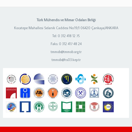
Türk Mühendis ve Mimar Odaları Birliği
Kocatepe Mahallesi Selanik Caddesi No:19/1 06420 Çankaya/ANKARA
Tel: 0 312 418 12 75
Faks: 0 312 417 48 24
tmmob@tmmob.org.tr
tmmob@hs03.kep.tr