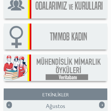
ETKİNLİKLER
Ağustos
Önceki
Sonrak
«
»