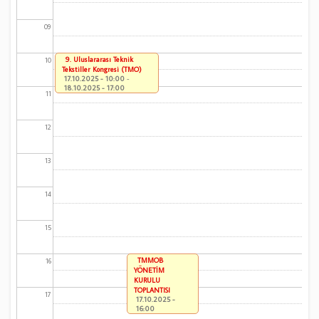
09
9. Uluslararası Teknik
10
Tekstiller Kongresi (TMO)
17.10.2025 - 10:00
-
18.10.2025 - 17:00
11
12
13
14
15
TMMOB
16
YÖNETİM
KURULU
TOPLANTISI
17
17.10.2025 -
16:00