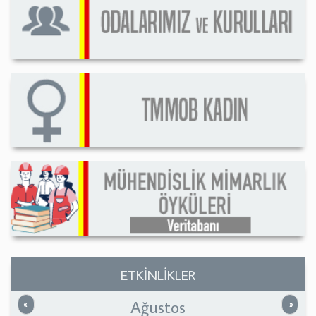
ETKİNLİKLER
Ağustos
Önceki
Sonrak
«
»