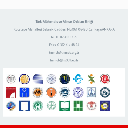
Türk Mühendis ve Mimar Odaları Birliği
Kocatepe Mahallesi Selanik Caddesi No:19/1 06420 Çankaya/ANKARA
Tel: 0 312 418 12 75
Faks: 0 312 417 48 24
tmmob@tmmob.org.tr
tmmob@hs03.kep.tr