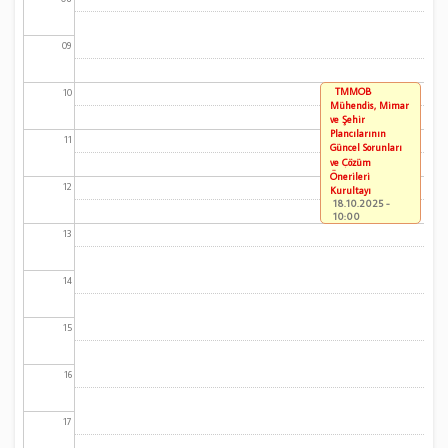
09
TMMOB
10
Mühendis, Mimar
ve Şehir
Plancılarının
11
Güncel Sorunları
ve Çözüm
Önerileri
12
Kurultayı
18.10.2025 -
10:00
13
14
15
16
17