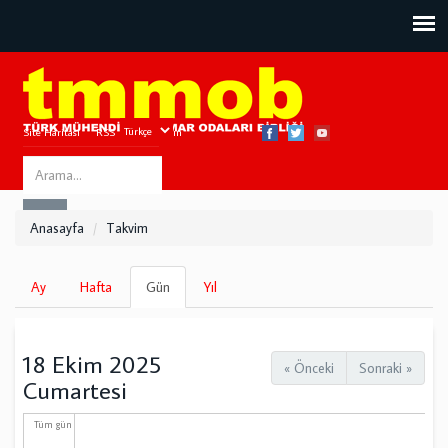
Site Haritası
RSS
Bize Ulaşın
Search
ARA
this
Anasayfa
Takvim
site
Birincil
Ay
Hafta
Gün
(etkin
Yıl
sekmeler
sekme)
18 Ekim 2025
« Önceki
Sonraki »
Cumartesi
Tüm gün