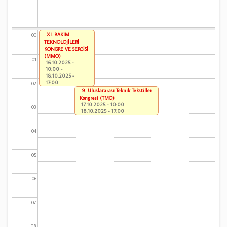
XI. BAKIM
00
TEKNOLOJİLERİ
KONGRE VE SERGİSİ
(MMO)
01
16.10.2025 -
10:00
-
18.10.2025 -
17:00
02
9. Uluslararası Teknik Tekstiller
Kongresi (TMO)
17.10.2025 - 10:00
-
03
18.10.2025 - 17:00
04
05
06
07
08