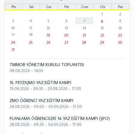
Pts
Sal
Çar
Per
Cum
Cts
Paz
1
2
3
4
5
6
7
9
8
10
11
12
13
14
15
16
17
18
19
20
21
22
23
24
25
26
27
28
29
30
31
TMMOB YÖNETİM KURULU TOPLANTISI
08.08.2026 - 14:00
16. PEYZAJMO YAZ EĞİTİM KAMPI
19.08.2026 - 09:30
-
29.08.2026 - 17:00
ZMO ÖĞRENCİ YAZ EĞİTİM KAMPI
28.08.2026 - 09:00
-
03.09.2026 - 17:00
PLANLAMA ÖĞRENCİLERİ 14. YAZ EĞİTİM KAMPI (ŞPO)
28.08.2026 - 09:30
-
04.09.2026 - 17:00