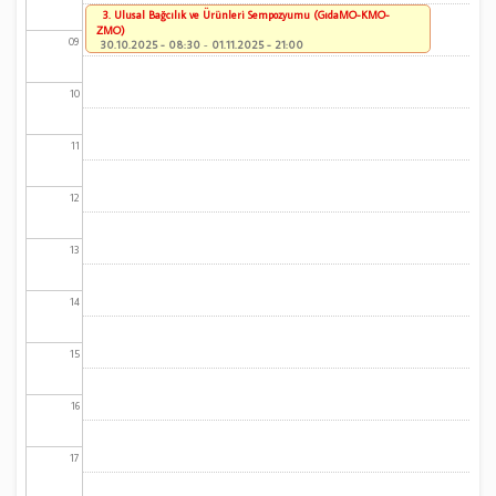
3. Ulusal Bağcılık ve Ürünleri Sempozyumu (GıdaMO-KMO-
ZMO)
09
30.10.2025 - 08:30
-
01.11.2025 - 21:00
10
11
12
13
14
15
16
17