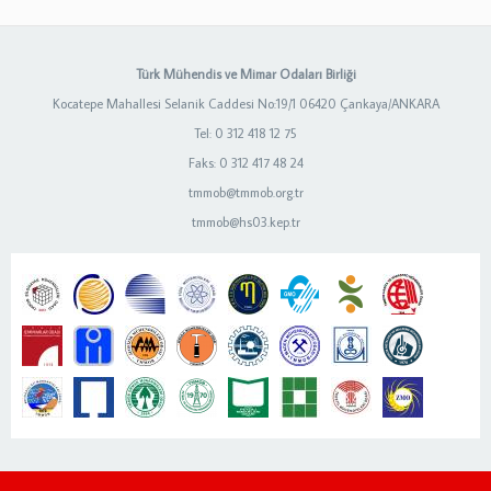
Türk Mühendis ve Mimar Odaları Birliği
Kocatepe Mahallesi Selanik Caddesi No:19/1 06420 Çankaya/ANKARA
Tel: 0 312 418 12 75
Faks: 0 312 417 48 24
tmmob@tmmob.org.tr
tmmob@hs03.kep.tr