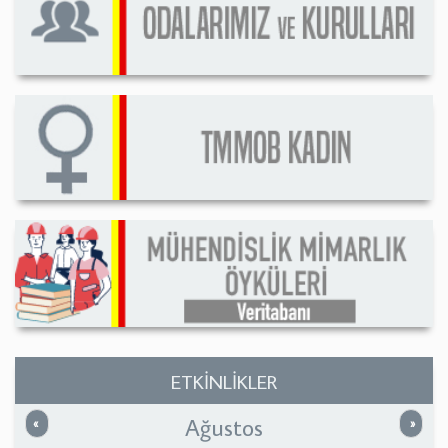
ETKİNLİKLER
Ağustos
Önceki
Sonrak
«
»