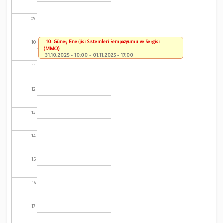
09
10. Güneş Enerjisi Sistemleri Sempozyumu ve Sergisi
10
(MMO)
31.10.2025 - 10:00
-
01.11.2025 - 17:00
11
12
13
14
15
16
17