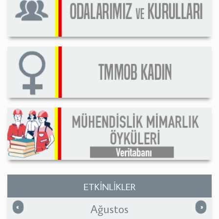
ETKİNLİKLER
Ağustos
Önceki
Sonrak
«
»