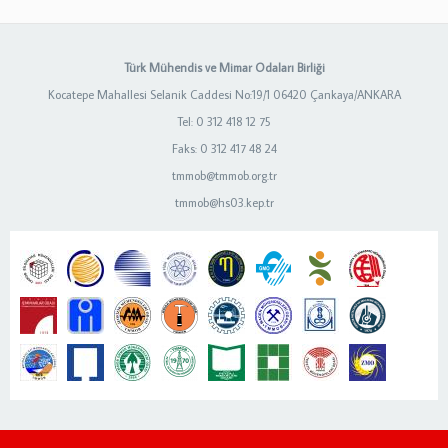
Türk Mühendis ve Mimar Odaları Birliği
Kocatepe Mahallesi Selanik Caddesi No:19/1 06420 Çankaya/ANKARA
Tel: 0 312 418 12 75
Faks: 0 312 417 48 24
tmmob@tmmob.org.tr
tmmob@hs03.kep.tr