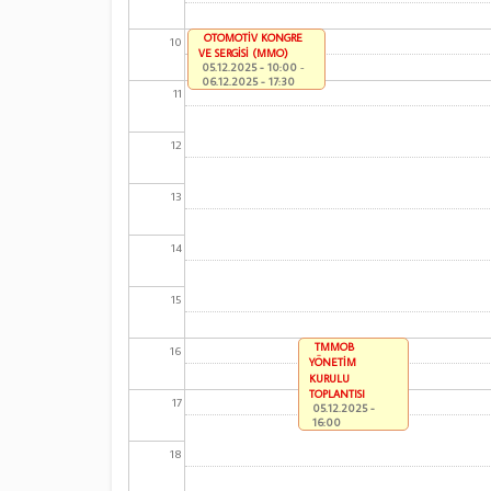
OTOMOTİV KONGRE
10
VE SERGİSİ (MMO)
05.12.2025 - 10:00
-
06.12.2025 - 17:30
11
12
13
14
15
TMMOB
16
YÖNETİM
KURULU
TOPLANTISI
17
05.12.2025 -
16:00
18