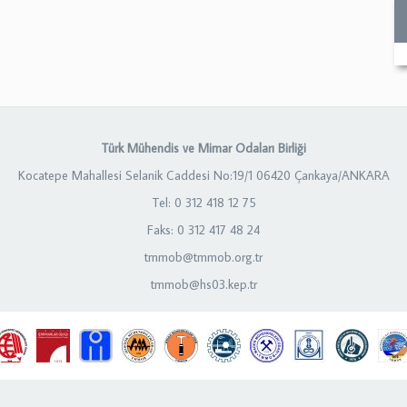
Türk Mühendis ve Mimar Odaları Birliği
Kocatepe Mahallesi Selanik Caddesi No:19/1 06420 Çankaya/ANKARA
Tel: 0 312 418 12 75
Faks: 0 312 417 48 24
tmmob@tmmob.org.tr
tmmob@hs03.kep.tr