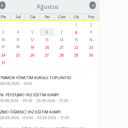
Ağustos
Önceki
Sonraki
«
»
Pts
Sal
Çar
Per
Cum
Cts
Paz
1
2
3
4
5
6
7
9
8
10
11
12
13
14
15
16
17
18
19
20
21
22
23
24
25
26
27
28
29
30
31
TMMOB YÖNETİM KURULU TOPLANTISI
08.08.2026 - 14:00
16. PEYZAJMO YAZ EĞİTİM KAMPI
19.08.2026 - 09:30
-
29.08.2026 - 17:00
ZMO ÖĞRENCİ YAZ EĞİTİM KAMPI
28.08.2026 - 09:00
-
03.09.2026 - 17:00