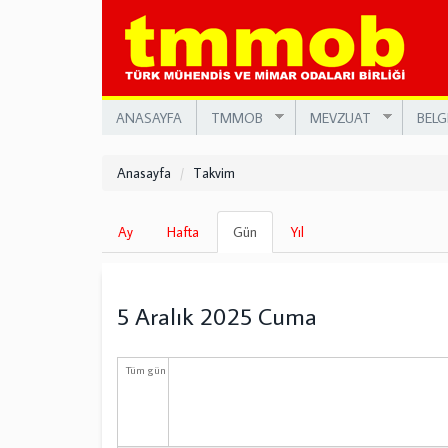
Ana
içeriğe
atla
ANASAYFA
TMMOB
MEVZUAT
BELG
Anasayfa
Takvim
Birincil
Ay
Hafta
Gün
(etkin
Yıl
sekmeler
sekme)
5 Aralık 2025 Cuma
Tüm gün