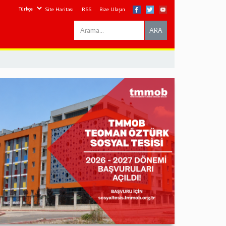
Site Haritası
RSS
Bize Ulaşın
Search
ARA
this
site