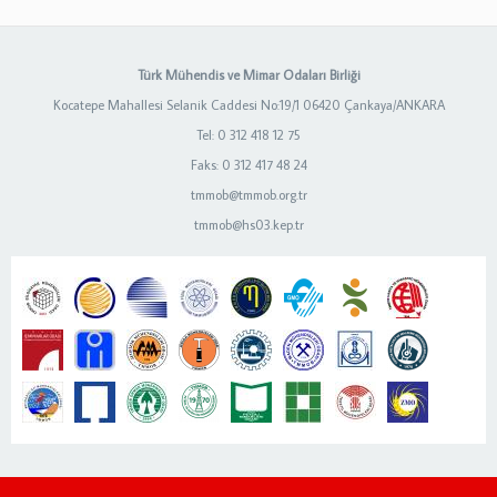
Türk Mühendis ve Mimar Odaları Birliği
Kocatepe Mahallesi Selanik Caddesi No:19/1 06420 Çankaya/ANKARA
Tel: 0 312 418 12 75
Faks: 0 312 417 48 24
tmmob@tmmob.org.tr
tmmob@hs03.kep.tr