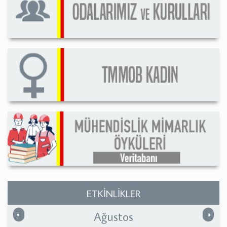
ETKİNLİKLER
Ağustos
Önceki
Sonrak
«
»