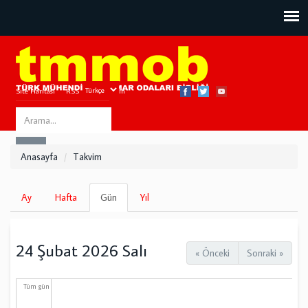
Site Haritası
RSS
Bize Ulaşın
Search
ARA
this
Anasayfa
Takvim
site
Birincil
Ay
Hafta
Gün
(etkin
Yıl
sekmeler
sekme)
24 Şubat 2026 Salı
« Önceki
Sonraki »
Tüm gün