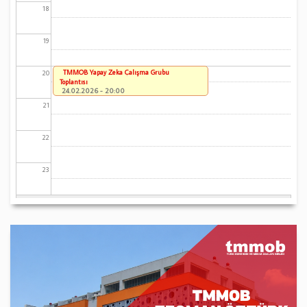
18
19
TMMOB Yapay Zeka Çalışma Grubu
20
Toplantısı
24.02.2026 - 20:00
21
22
23