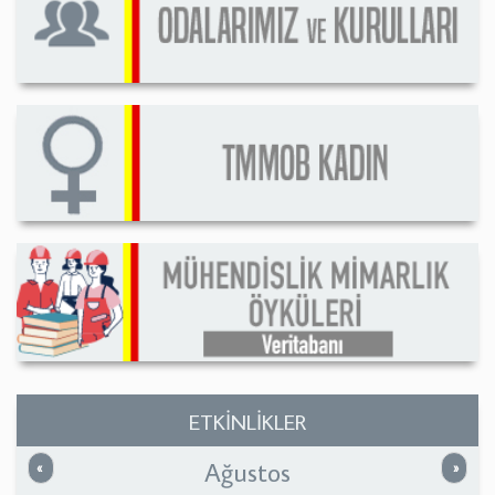
ETKİNLİKLER
Ağustos
Önceki
Sonrak
«
»