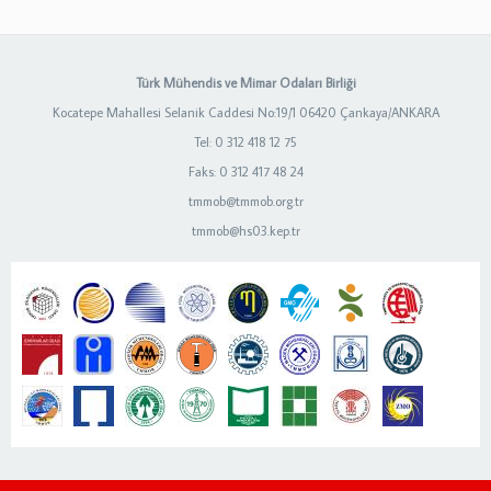
Türk Mühendis ve Mimar Odaları Birliği
Kocatepe Mahallesi Selanik Caddesi No:19/1 06420 Çankaya/ANKARA
Tel: 0 312 418 12 75
Faks: 0 312 417 48 24
tmmob@tmmob.org.tr
tmmob@hs03.kep.tr