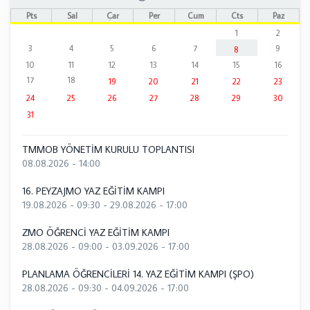
Pts
Sal
Çar
Per
Cum
Cts
Paz
1
2
3
4
5
6
7
9
8
10
11
12
13
14
15
16
17
18
19
20
21
22
23
24
25
26
27
28
29
30
31
TMMOB YÖNETİM KURULU TOPLANTISI
08.08.2026 - 14:00
16. PEYZAJMO YAZ EĞİTİM KAMPI
19.08.2026 - 09:30
-
29.08.2026 - 17:00
ZMO ÖĞRENCİ YAZ EĞİTİM KAMPI
28.08.2026 - 09:00
-
03.09.2026 - 17:00
PLANLAMA ÖĞRENCİLERİ 14. YAZ EĞİTİM KAMPI (ŞPO)
28.08.2026 - 09:30
-
04.09.2026 - 17:00