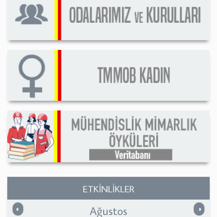
ETKİNLİKLER
Ağustos
Önceki
Sonrak
«
»