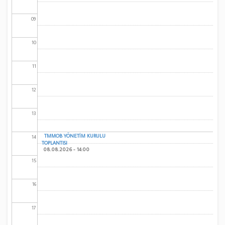
09
10
11
12
13
TMMOB YÖNETİM KURULU
14
TOPLANTISI
08.08.2026 - 14:00
15
16
17