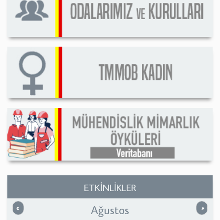
ETKİNLİKLER
Ağustos
Önceki
Sonrak
«
»