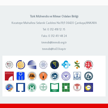
Türk Mühendis ve Mimar Odaları Birliği
Kocatepe Mahallesi Selanik Caddesi No:19/1 06420 Çankaya/ANKARA
Tel: 0 312 418 12 75
Faks: 0 312 417 48 24
tmmob@tmmob.org.tr
tmmob@hs03.kep.tr