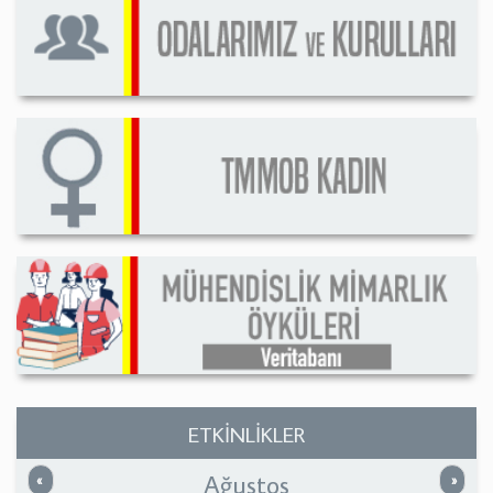
ETKİNLİKLER
Ağustos
Önceki
Sonrak
«
»