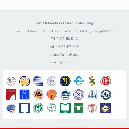
Türk Mühendis ve Mimar Odaları Birliği
Kocatepe Mahallesi Selanik Caddesi No:19/1 06420 Çankaya/ANKARA
Tel: 0 312 418 12 75
Faks: 0 312 417 48 24
tmmob@tmmob.org.tr
tmmob@hs03.kep.tr