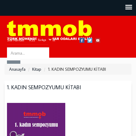
Site Haritası
RSS
Bize Ulaşın
Search
ARA
this
Anasayfa
Kitap
1. KADIN SEMPOZYUMU KİTABI
site
1. KADIN SEMPOZYUMU KİTABI